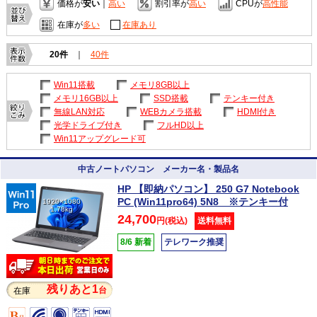
価格が
安い
｜
高い
割引率が
高い
CPUが
高性能
在庫が
多い
在庫あり
20件
｜
40件
Win11搭載
メモリ8GB以上
メモリ16GB以上
SSD搭載
テンキー付き
無線LAN対応
WEBカメラ搭載
HDMI付き
光学ドライブ付き
フルHD以上
Win11アップグレード可
中古ノートパソコン メーカー名・製品名
HP 【即納パソコン】 250 G7 Notebook
PC (Win11pro64) 5N8 ※テンキー付
1920×1080
1.78kg
24,700
円(税込)
送料無料
8/6 新着
テレワーク推奨
残りあと1
台
在庫