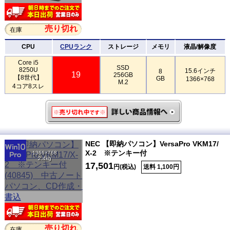
売り切れ
在庫
CPU
CPUランク
ストレージ
メモリ
液晶/解像度
Core i5
SSD
8250U
15.6インチ
8
19
256GB
【8世代】
GB
1366×768
M.2
4コア8スレ
NEC 【即納パソコン】VersaPro VKM17/
X-2 ※テンキー付
1366×768
2.4kg
17,501
円(税込)
送料 1,100円
売り切れ
在庫