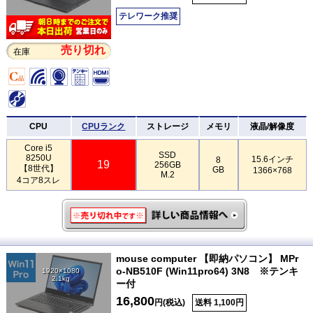
テレワーク推奨
売り切れ
在庫
CPU
CPUランク
ストレージ
メモリ
液晶/解像度
Core i5
SSD
8250U
15.6インチ
8
19
256GB
【8世代】
GB
1366×768
M.2
4コア8スレ
mouse computer 【即納パソコン】 MPr
o-NB510F (Win11pro64) 3N8 ※テンキ
1920×1080
2.1kg
ー付
16,800
円(税込)
送料 1,100円