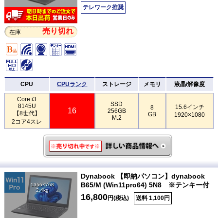
テレワーク推奨
売り切れ
在庫
CPU
CPUランク
ストレージ
メモリ
液晶/解像度
Core i3
SSD
8145U
15.6インチ
8
16
256GB
【8世代】
GB
1920×1080
M.2
2コア4スレ
Dynabook 【即納パソコン】dynabook
B65/M (Win11pro64) 5N8 ※テンキー付
1366×768
2.4kg
16,800
円(税込)
送料 1,100円