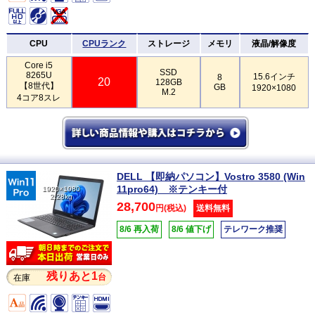
CPU
CPUランク
ストレージ
メモリ
液晶/解像度
Core i5
SSD
8265U
15.6インチ
8
20
128GB
【8世代】
GB
1920×1080
M.2
4コア8スレ
DELL 【即納パソコン】Vostro 3580 (Win
11pro64) ※テンキー付
1920×1080
2.28kg
28,700
円(税込)
送料無料
8/6 再入荷
8/6 値下げ
テレワーク推奨
残りあと1
台
在庫