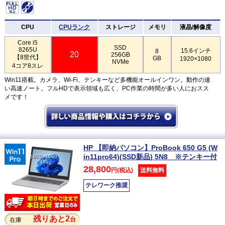
CPU
CPUランク
ストレージ
メモリ
液晶/解像度
Core i5
SSD
8265U
15.6インチ
8
20
256GB
【8世代】
GB
1920×1080
NVMe
4コア8スレ
Win11搭載。カメラ、Wi-Fi、テンキーなど多機能オールインワン。動作の速
い高速ノート。フルHDで表示領域も広く、PC作業の時間が多い人におスス
メです！
HP 【即納パソコン】ProBook 650 G5 (W
in11pro64)(SSD新品) 5N8 ※テンキー付
1920×1080
2.18kg
28,800
円(税込)
送料無料
テレワーク推奨
残りあと2
台
在庫