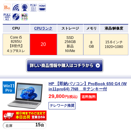
CPU
CPUランク
ストレージ
メモリ
液晶/解像度
Core i5
SSD
8265U
256GB
15.6インチ
8
20
【8世代】
新品
GB
1920×1080
4コア8スレ
NVMe
HP 【即納パソコン】ProBook 650 G4 (W
in11pro64) 7N8 ※テンキー付
1920×1080
2.18kg
29,800
円(税込)
送料無料
テレワーク推奨
15
台
在庫