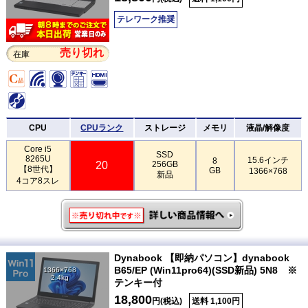
テレワーク推奨
売り切れ
在庫
CPU
CPUランク
ストレージ
メモリ
液晶/解像度
Core i5
SSD
8265U
15.6インチ
8
20
256GB
【8世代】
GB
1366×768
新品
4コア8スレ
Dynabook 【即納パソコン】dynabook
B65/EP (Win11pro64)(SSD新品) 5N8 ※
1366×768
2.4kg
テンキー付
18,800
円(税込)
送料 1,100円