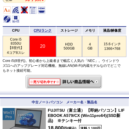
CPU
CPUランク
ストレージ
メモリ
液晶/解像度
Core i5
8350U
15.6インチ
HDD
4
20
【8世代】
500GB
GB
1366×768
4コア8スレ
Core i5(8世代)。初心者から上級者まで幅広く人気の「NEC」。ウインドウ
ズ11へのアップグレード対応機種。無線LAN(Wi-Fi)内蔵モデルなのでどこで
もネット接続可能。
中古ノートパソコン メーカー名・製品名
FUJITSU（富士通） 【即納パソコン】LIF
EBOOK A579/CX (Win11pro64)(SSD新
1366×768
2.05kg
品) ※テンキー付
18,800
円(税込)
送料 1,100円