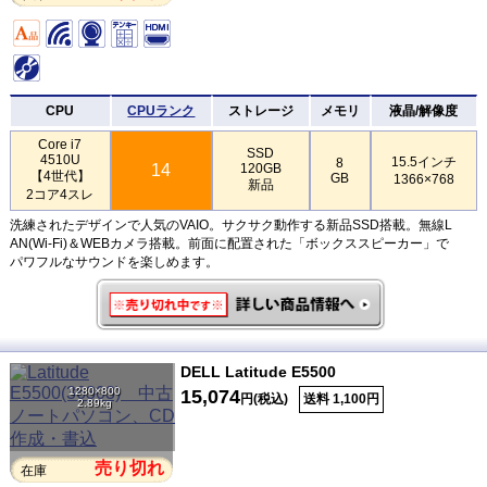
CPU
CPUランク
ストレージ
メモリ
液晶/解像度
Core i7
SSD
4510U
15.5インチ
8
14
120GB
【4世代】
GB
1366×768
新品
2コア4スレ
洗練されたデザインで人気のVAIO。サクサク動作する新品SSD搭載。無線L
AN(Wi-Fi)＆WEBカメラ搭載。前面に配置された「ボックススピーカー」で
パワフルなサウンドを楽しめます。
DELL Latitude E5500
1280×800
15,074
円(税込)
送料 1,100円
2.89kg
売り切れ
在庫