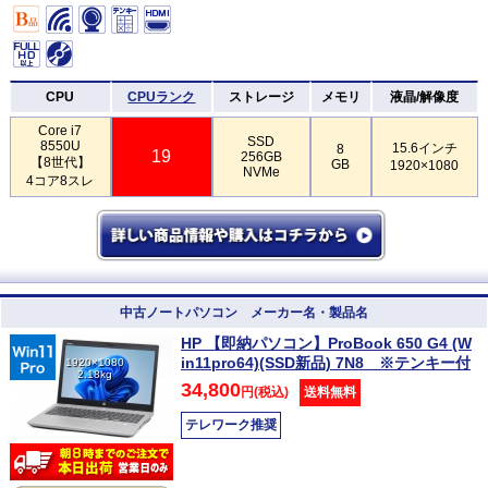
CPU
CPUランク
ストレージ
メモリ
液晶/解像度
Core i7
SSD
8550U
15.6インチ
8
19
256GB
【8世代】
GB
1920×1080
NVMe
4コア8スレ
中古ノートパソコン メーカー名・製品名
HP 【即納パソコン】ProBook 650 G4 (W
in11pro64)(SSD新品) 7N8 ※テンキー付
1920×1080
2.18kg
34,800
円(税込)
送料無料
テレワーク推奨