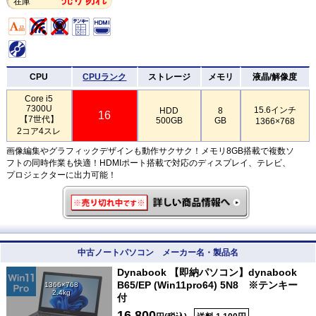
在庫
CPU
CPUランク
ストレージ
メモリ
液晶/解像度
Core i5
7300U
15.6インチ
HDD
8
16
【7世代】
500GB
GB
1366×768
2コア4スレ
画像編集やグラフィックデザインも動作サクサク！メモリ8GB搭載で複数ソ
フトの同時作業も快適！HDMIポート搭載で対応のディスプレイ、テレビ、
プロジェクターに出力可能！
中古ノートパソコン メーカー名・製品名
Dynabook 【即納パソコン】dynabook
B65/EP (Win11pro64) 5N8 ※テンキー
1366×768
2.4kg
付
16,800