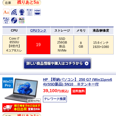
残りあと5
台
在庫
CPU
CPUランク
ストレージ
メモリ
液晶/解像度
Core i7
SSD
8550U
256GB
15.6インチ
8
19
【8世代】
新品
GB
1920×1080
4コア8スレ
NVMe
HP 【即納パソコン】 250 G7 (Win11pro6
4)(SSD新品) 5N10 ※テンキー付
1366×768
1.78kg
39,100
円(税込)
送料無料
テレワーク推奨