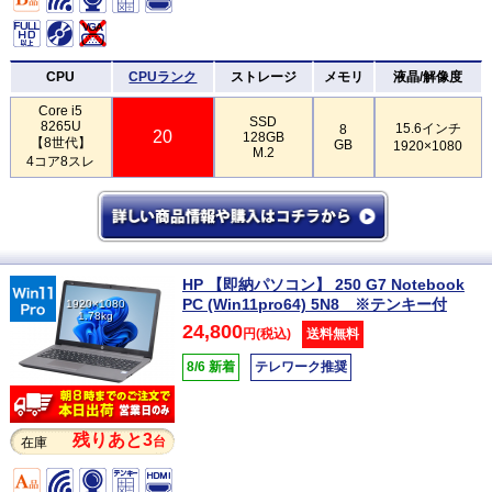
CPU
CPUランク
ストレージ
メモリ
液晶/解像度
Core i5
SSD
8265U
15.6インチ
8
20
128GB
【8世代】
GB
1920×1080
M.2
4コア8スレ
HP 【即納パソコン】 250 G7 Notebook
PC (Win11pro64) 5N8 ※テンキー付
1920×1080
1.78kg
24,800
円(税込)
送料無料
8/6 新着
テレワーク推奨
残りあと3
台
在庫