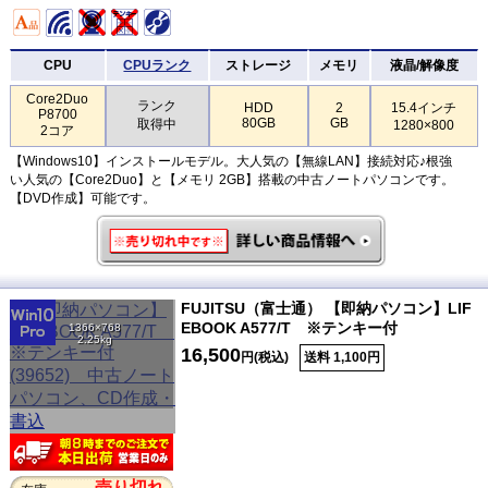
CPU
CPUランク
ストレージ
メモリ
液晶/解像度
Core2Duo
ランク
HDD
2
15.4インチ
P8700
80GB
GB
取得中
1280×800
2コア
【Windows10】インストールモデル。大人気の【無線LAN】接続対応♪根強
い人気の【Core2Duo】と【メモリ 2GB】搭載の中古ノートパソコンです。
【DVD作成】可能です。
FUJITSU（富士通） 【即納パソコン】LIF
EBOOK A577/T ※テンキー付
1366×768
2.25kg
16,500
円(税込)
送料 1,100円
売り切れ