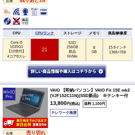
残りあと1
台
在庫
CPU
CPUランク
ストレージ
メモリ
液晶/解像度
Core i5
SSD
1035G1
256GB
15.6インチ
8
21
【10世代】
新品
GB
1366×768
4コア8スレ
NVMe
VAIO 【即納パソコン】VAIO Fit 15E mk2
(VJF152C11N)(SSD新品) ※テンキー付
1366×768
2.5kg
13,800
円(税込)
送料 1,100円
テレワーク推奨
売り切れ
在庫