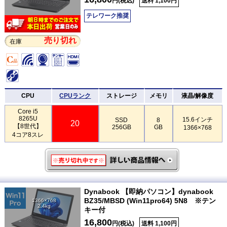
円(税込)
送料 1,100円
テレワーク推奨
売り切れ
在庫
CPU
CPUランク
ストレージ
メモリ
液晶/解像度
Core i5
8265U
15.6インチ
SSD
8
20
【8世代】
256GB
GB
1366×768
4コア8スレ
Dynabook 【即納パソコン】dynabook
BZ35/MBSD (Win11pro64) 5N8 ※テン
1366×768
2.4kg
キー付
16,800
円(税込)
送料 1,100円