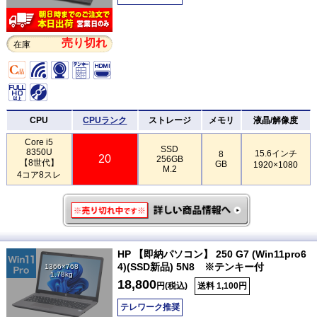
売り切れ
在庫
CPU
CPUランク
ストレージ
メモリ
液晶/解像度
Core i5
SSD
8350U
15.6インチ
8
20
256GB
【8世代】
GB
1920×1080
M.2
4コア8スレ
HP 【即納パソコン】 250 G7 (Win11pro6
4)(SSD新品) 5N8 ※テンキー付
1366×768
1.78kg
18,800
円(税込)
送料 1,100円
テレワーク推奨