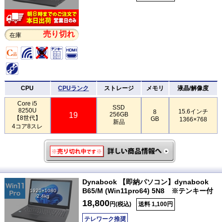
売り切れ
在庫
CPU
CPUランク
ストレージ
メモリ
液晶/解像度
Core i5
SSD
8250U
15.6インチ
8
19
256GB
【8世代】
GB
1366×768
新品
4コア8スレ
Dynabook 【即納パソコン】dynabook
B65/M (Win11pro64) 5N8 ※テンキー付
1920×1080
2.4kg
18,800
円(税込)
送料 1,100円
テレワーク推奨