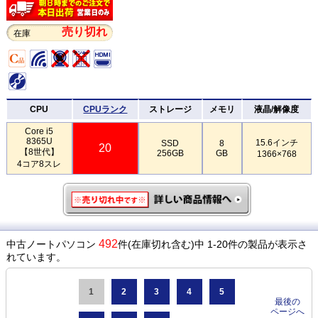
売り切れ
在庫
CPU
CPUランク
ストレージ
メモリ
液晶/解像度
Core i5
8365U
15.6インチ
SSD
8
20
【8世代】
256GB
GB
1366×768
4コア8スレ
492
中古ノートパソコン
件(在庫切れ含む)中 1-20件の製品が表示さ
れています。
1
2
3
4
5
最後の
ページへ