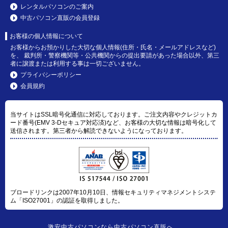
レンタルパソコンのご案内
中古パソコン直販の会員登録
お客様の個人情報について
お客様からお預かりした大切な個人情報(住所・氏名・メールアドレスなど)
を、 裁判所・警察機関等・公共機関からの提出要請があった場合以外、第三
者に譲渡または利用する事は一切ございません。
プライバシーポリシー
会員規約
当サイトはSSL暗号化通信に対応しております。ご注文内容やクレジットカ
ード番号(EMV 3-Dセキュア対応済)など、お客様の大切な情報は暗号化して
送信されます。第三者から解読できないようになっております。
ブロードリンクは2007年10月10日、情報セキュリティマネジメントシステ
ム「ISO27001」の認証を取得しました。
激安中古パソコン
なら
中古パソコン直販
へ。