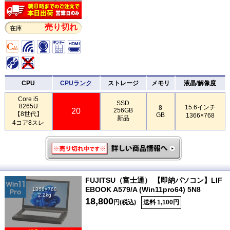
売り切れ
在庫
CPU
CPUランク
ストレージ
メモリ
液晶/解像度
Core i5
SSD
8265U
15.6インチ
8
20
256GB
【8世代】
GB
1366×768
新品
4コア8スレ
FUJITSU（富士通） 【即納パソコン】LIF
EBOOK A579/A (Win11pro64) 5N8
1366×768
2.2kg
18,800
円(税込)
送料 1,100円