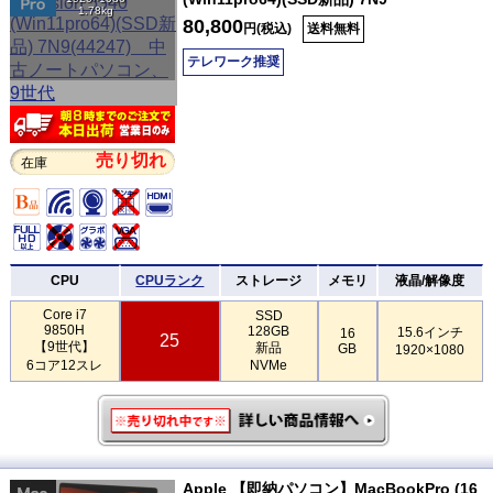
1.78kg
80,800
円(税込)
送料無料
テレワーク推奨
売り切れ
在庫
CPU
CPUランク
ストレージ
メモリ
液晶/解像度
Core i7
SSD
9850H
128GB
15.6インチ
16
25
【9世代】
新品
GB
1920×1080
6コア12スレ
NVMe
Apple 【即納パソコン】MacBookPro (16