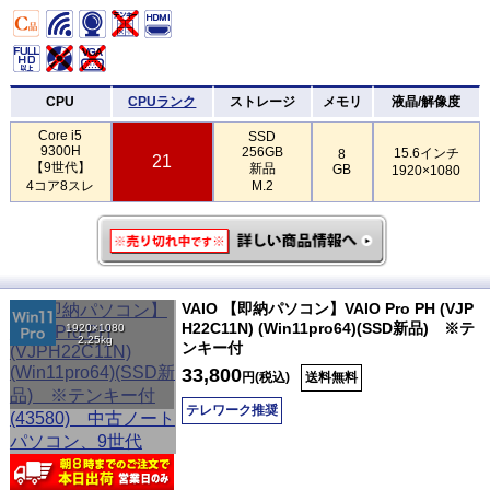
CPU
CPUランク
ストレージ
メモリ
液晶/解像度
Core i5
SSD
9300H
256GB
15.6インチ
8
21
【9世代】
新品
GB
1920×1080
4コア8スレ
M.2
VAIO 【即納パソコン】VAIO Pro PH (VJP
H22C11N) (Win11pro64)(SSD新品) ※テ
1920×1080
2.25kg
ンキー付
33,800
円(税込)
送料無料
テレワーク推奨