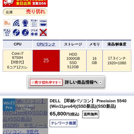
売り切れ
在庫
CPU
CPUランク
ストレージ
メモリ
液晶/解像度
Core i7
HDD
9750H
17.3インチ
1000GB
16
25
【9世代】
SSD
GB
1920×1080
512GB
6コア12スレ
DELL 【即納パソコン】 Precision 5540
(Win11pro64)(SSD新品)(SSD新品)
1920×1080
1.78kg
65,800
円(税込)
送料無料
テレワーク推奨