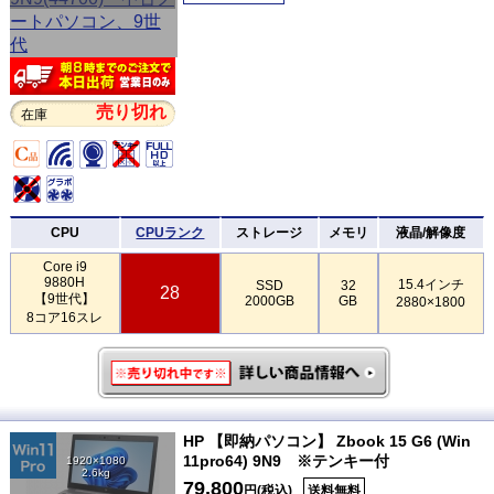
売り切れ
在庫
CPU
CPUランク
ストレージ
メモリ
液晶/解像度
Core i9
9880H
15.4インチ
SSD
32
28
【9世代】
2000GB
GB
2880×1800
8コア16スレ
HP 【即納パソコン】 Zbook 15 G6 (Win
11pro64) 9N9 ※テンキー付
1920×1080
2.6kg
79,800
円(税込)
送料無料