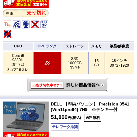
売り切れ
在庫
CPU
CPUランク
ストレージ
メモリ
液晶/解像度
Core i9
SSD
9880H
16インチ
16
28
1000GB
【9世代】
GB
3072×1920
NVMe
8コア16スレ
DELL 【即納パソコン】 Precision 3541
(Win11pro64) 7N9 ※テンキー付
1920×1080
1.97kg
51,800
円(税込)
送料無料
テレワーク推奨