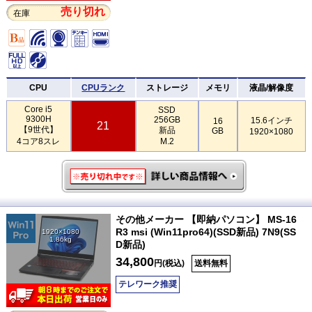
売り切れ
在庫
CPU
CPUランク
ストレージ
メモリ
液晶/解像度
Core i5
SSD
9300H
256GB
15.6インチ
16
21
【9世代】
新品
GB
1920×1080
4コア8スレ
M.2
その他メーカー 【即納パソコン】 MS-16
R3 msi (Win11pro64)(SSD新品) 7N9(SS
1920×1080
1.86kg
D新品)
34,800
円(税込)
送料無料
テレワーク推奨