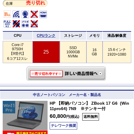
売り切れ
在庫
CPU
CPUランク
ストレージ
メモリ
液晶/解像度
Core i7
SSD
9750H
15.6インチ
16
25
1000GB
【9世代】
GB
1920×1080
NVMe
6コア12スレ
中古ノートパソコン メーカー名・製品名
HP 【即納パソコン】 ZBook 17 G6 (Win
11pro64) 7N9 ※テンキー付
1920×1080
3.19kg
60,800
円(税込)
送料無料
テレワーク推奨