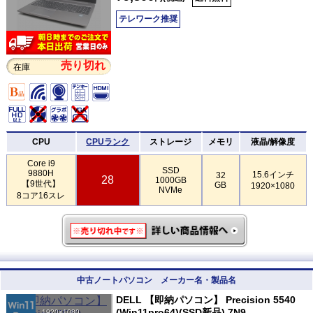
テレワーク推奨
売り切れ
在庫
CPU
CPUランク
ストレージ
メモリ
液晶/解像度
Core i9
SSD
9880H
15.6インチ
32
28
1000GB
【9世代】
GB
1920×1080
NVMe
8コア16スレ
中古ノートパソコン メーカー名・製品名
DELL 【即納パソコン】 Precision 5540
(Win11pro64)(SSD新品) 7N9
1920×1080