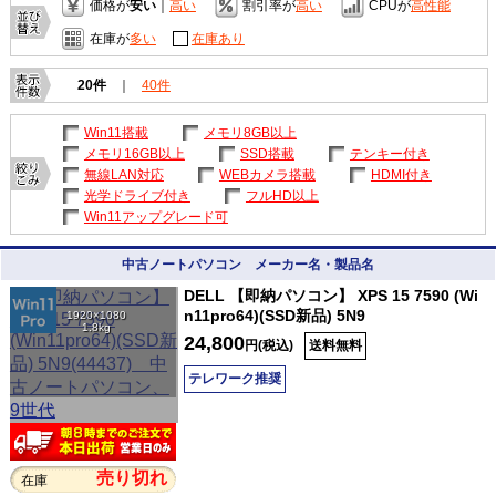
価格が
安い
｜
高い
割引率が
高い
CPUが
高性能
在庫が
多い
在庫あり
20件
｜
40件
Win11搭載
メモリ8GB以上
メモリ16GB以上
SSD搭載
テンキー付き
無線LAN対応
WEBカメラ搭載
HDMI付き
光学ドライブ付き
フルHD以上
Win11アップグレード可
中古ノートパソコン メーカー名・製品名
DELL 【即納パソコン】 XPS 15 7590 (Wi
n11pro64)(SSD新品) 5N9
1920×1080
1.8kg
24,800
円(税込)
送料無料
テレワーク推奨
売り切れ
在庫