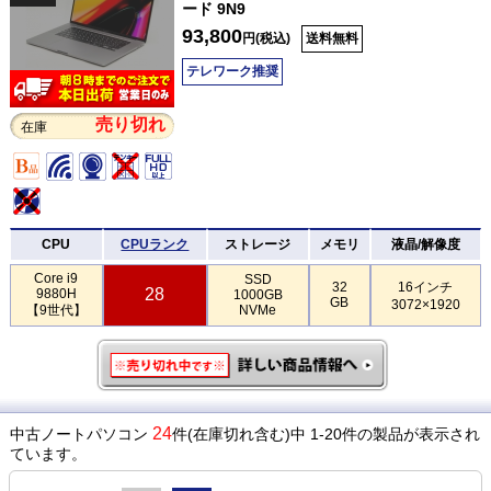
ード 9N9
93,800
円(税込)
送料無料
テレワーク推奨
売り切れ
在庫
CPU
CPUランク
ストレージ
メモリ
液晶/解像度
Core i9
SSD
32
16インチ
28
9880H
1000GB
GB
3072×1920
【9世代】
NVMe
24
中古ノートパソコン
件(在庫切れ含む)中 1-20件の製品が表示され
ています。