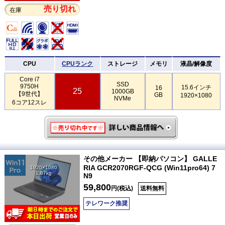
売り切れ
在庫
CPU
CPUランク
ストレージ
メモリ
液晶/解像度
Core i7
SSD
9750H
15.6インチ
16
25
1000GB
【9世代】
GB
1920×1080
NVMe
6コア12スレ
その他メーカー 【即納パソコン】 GALLE
RIA GCR2070RGF-QCG (Win11pro64) 7
1920×1080
1.87kg
N9
59,800
円(税込)
送料無料
テレワーク推奨