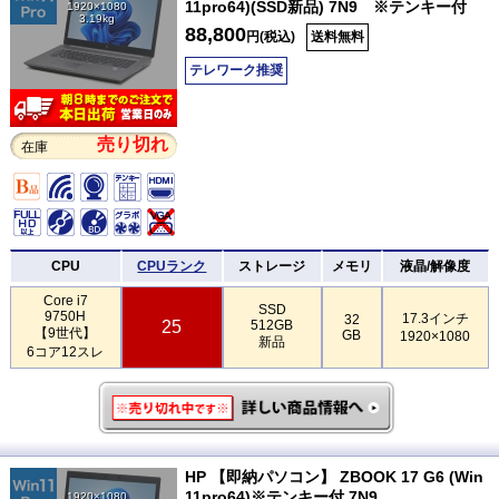
11pro64)(SSD新品) 7N9 ※テンキー付
1920×1080
3.19kg
88,800
円(税込)
送料無料
テレワーク推奨
売り切れ
在庫
CPU
CPUランク
ストレージ
メモリ
液晶/解像度
Core i7
SSD
9750H
17.3インチ
32
25
512GB
【9世代】
GB
1920×1080
新品
6コア12スレ
HP 【即納パソコン】 ZBOOK 17 G6 (Win
11pro64)※テンキー付 7N9
1920×1080