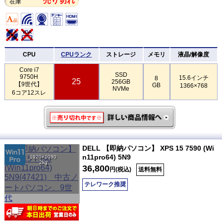
売り切れ
在庫
CPU
CPUランク
ストレージ
メモリ
液晶/解像度
Core i7
SSD
9750H
15.6インチ
8
25
256GB
【9世代】
GB
1366×768
NVMe
6コア12スレ
DELL 【即納パソコン】 XPS 15 7590 (Wi
n11pro64) 5N9
1920×1080
2kg
36,800
円(税込)
送料無料
テレワーク推奨