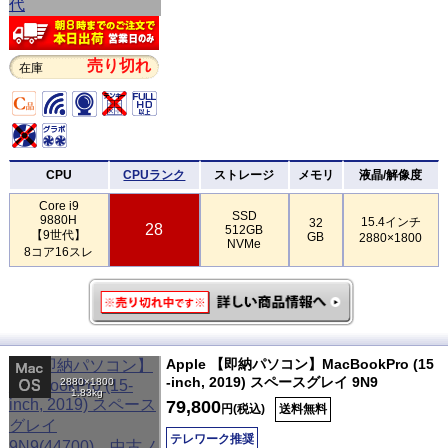
売り切れ
在庫
CPU
CPUランク
ストレージ
メモリ
液晶/解像度
Core i9
SSD
9880H
15.4インチ
32
28
512GB
【9世代】
GB
2880×1800
NVMe
8コア16スレ
Apple 【即納パソコン】MacBookPro (15
-inch, 2019) スペースグレイ 9N9
2880×1800
1.83kg
79,800
円(税込)
送料無料
テレワーク推奨