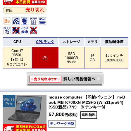
売り切れ
在庫
CPU
CPUランク
ストレージ
メモリ
液晶/解像度
Core i7
SSD
9850H
15.6インチ
16
25
1000GB
【9世代】
GB
1920×1080
NVMe
6コア12スレ
mouse computer 【即納パソコン】 m-B
ook MB-K700XN-M2SH5 (Win11pro64)
1920×1080
2.1kg
(SSD新品) 7N9 ※テンキー付
57,800
円(税込)
送料無料
テレワーク推奨