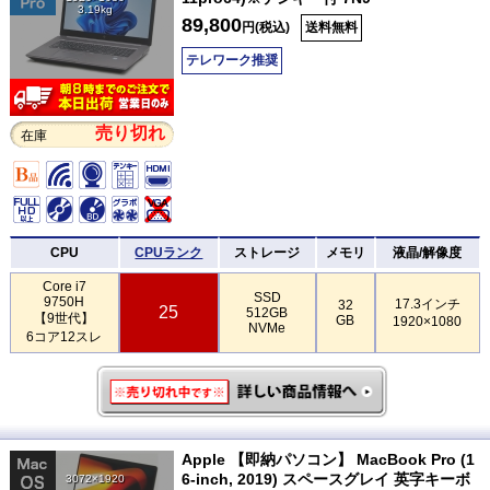
3.19kg
89,800
円(税込)
送料無料
テレワーク推奨
売り切れ
在庫
CPU
CPUランク
ストレージ
メモリ
液晶/解像度
Core i7
SSD
9750H
17.3インチ
32
25
512GB
【9世代】
GB
1920×1080
NVMe
6コア12スレ
Apple 【即納パソコン】 MacBook Pro (1
6-inch, 2019) スペースグレイ 英字キーボ
3072×1920