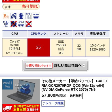
売り切れ
在庫
CPU
CPUランク
ストレージ
メモリ
液晶/解像度
Core i7
SSD
9750H
256GB
15.6インチ
32
25
【9世代】
新品
GB
1920×1080
6コア12スレ
M.2
その他メーカー 【即納パソコン】 GALLE
RIA GCR2070RGF-QCG (Win11pro64)
1920×1080
1.87kg
(NVIDIA GeForce RTX 2070) 7N9
57,800
円(税込)
送料無料
テレワーク推奨