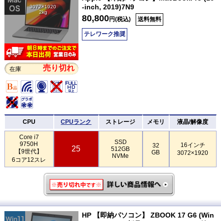
-inch, 2019)7N9
3072×1920
2kg
80,800
円(税込)
送料無料
テレワーク推奨
売り切れ
在庫
CPU
CPUランク
ストレージ
メモリ
液晶/解像度
Core i7
SSD
9750H
16インチ
32
25
512GB
【9世代】
GB
3072×1920
NVMe
6コア12スレ
HP 【即納パソコン】 ZBOOK 17 G6 (Win