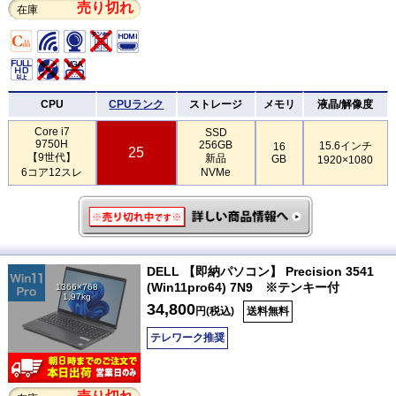
売り切れ
在庫
CPU
CPUランク
ストレージ
メモリ
液晶/解像度
Core i7
SSD
9750H
256GB
15.6インチ
16
25
【9世代】
新品
GB
1920×1080
6コア12スレ
NVMe
DELL 【即納パソコン】 Precision 3541
(Win11pro64) 7N9 ※テンキー付
1366×768
1.97kg
34,800
円(税込)
送料無料
テレワーク推奨