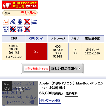
売り切れ
在庫
CPU
CPUランク
ストレージ
メモリ
液晶/解像度
Core i7
HDD
9850H
15.6インチ
1000GB
16
25
【9世代】
SSD
GB
1920×1080
512GB
6コア12スレ
Apple 【即納パソコン】MacBookPro (15
-inch, 2019) 9N9
2880×1800
1.83kg
66,800
円(税込)
送料無料
テレワーク推奨