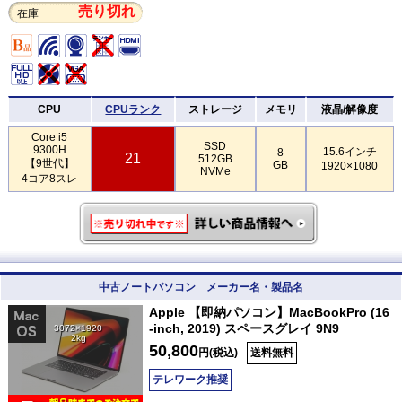
売り切れ
在庫
CPU
CPUランク
ストレージ
メモリ
液晶/解像度
Core i5
SSD
9300H
15.6インチ
8
21
512GB
【9世代】
GB
1920×1080
NVMe
4コア8スレ
中古ノートパソコン メーカー名・製品名
Apple 【即納パソコン】MacBookPro (16
-inch, 2019) スペースグレイ 9N9
3072×1920
2kg
50,800
円(税込)
送料無料
テレワーク推奨