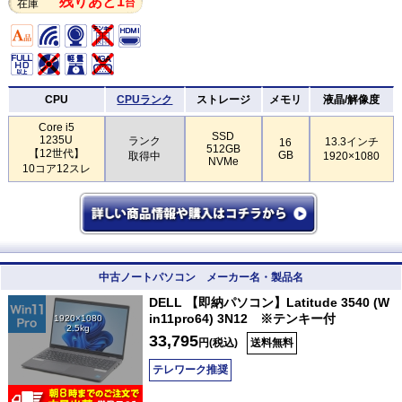
残りあと1
台
在庫
CPU
CPUランク
ストレージ
メモリ
液晶/解像度
Core i5
SSD
1235U
ランク
13.3インチ
16
512GB
【12世代】
GB
取得中
1920×1080
NVMe
10コア12スレ
中古ノートパソコン メーカー名・製品名
DELL 【即納パソコン】Latitude 3540 (W
in11pro64) 3N12 ※テンキー付
1920×1080
2.5kg
33,795
円(税込)
送料無料
テレワーク推奨