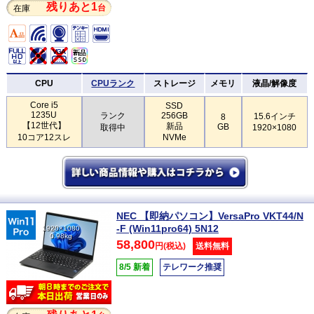
残りあと1
台
在庫
CPU
CPUランク
ストレージ
メモリ
液晶/解像度
Core i5
SSD
1235U
ランク
256GB
15.6インチ
8
【12世代】
新品
GB
取得中
1920×1080
10コア12スレ
NVMe
NEC 【即納パソコン】VersaPro VKT44/N
-F (Win11pro64) 5N12
1920×1080
0.98kg
58,800
円(税込)
送料無料
8/5 新着
テレワーク推奨