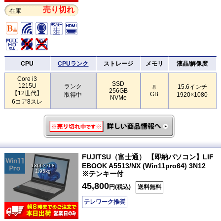
売り切れ
在庫
CPU
CPUランク
ストレージ
メモリ
液晶/解像度
Core i3
SSD
1215U
ランク
15.6インチ
8
256GB
【12世代】
GB
取得中
1920×1080
NVMe
6コア8スレ
FUJITSU（富士通） 【即納パソコン】LIF
EBOOK A5513/NX (Win11pro64) 3N12
1366×768
1.95kg
※テンキー付
45,800
円(税込)
送料無料
テレワーク推奨