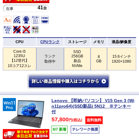
41
台
在庫
CPU
CPUランク
ストレージ
メモリ
液晶/解像度
Core i5
SSD
1235U
ランク
256GB
15.6インチ
8
【12世代】
新品
GB
取得中
1920×1080
10コア12スレ
NVMe
Lenovo 【即納パソコン】 V15 Gen 3 (Wi
n11pro64)(SSD新品) 5N12 ※テンキー
1920×1080
1.7kg
付
57,800
円(税込)
送料無料
8/7 新着
テレワーク推奨