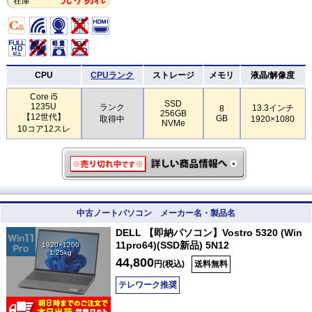
在庫
CPU
CPUランク
ストレージ
メモリ
液晶/解像度
Core i5
SSD
1235U
ランク
13.3インチ
8
256GB
【12世代】
GB
取得中
1920×1080
NVMe
10コア12スレ
中古ノートパソコン メーカー名・製品名
DELL 【即納パソコン】Vostro 5320 (Win
11pro64)(SSD新品) 5N12
1920×1200
1.25kg
44,800
円(税込)
送料無料
テレワーク推奨