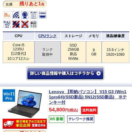
残りあと1
台
在庫
CPU
CPUランク
ストレージ
メモリ
液晶/解像度
Core i5
SSD
1235U
ランク
256GB
15.6インチ
8
【12世代】
新品
GB
取得中
1920×1080
10コア12スレ
NVMe
Lenovo 【即納パソコン】 V15 G3 (Win1
1pro64)(SSD新品) 5N12(SSD新品) ※テ
1920×1080
1.7kg
ンキー付
54,800
円(税込)
送料無料
8/5 新着
テレワーク推奨