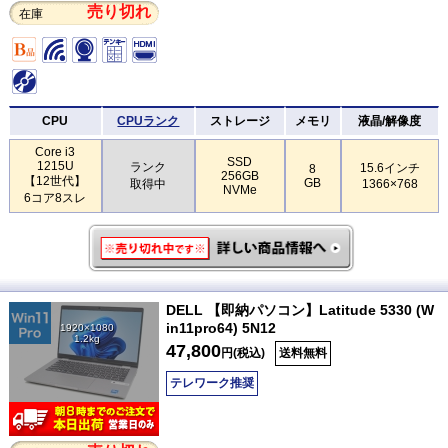
売り切れ
在庫
CPU
CPUランク
ストレージ
メモリ
液晶/解像度
Core i3
SSD
1215U
ランク
15.6インチ
8
256GB
【12世代】
GB
取得中
1366×768
NVMe
6コア8スレ
DELL 【即納パソコン】Latitude 5330 (W
in11pro64) 5N12
1920×1080
1.2kg
47,800
円(税込)
送料無料
テレワーク推奨