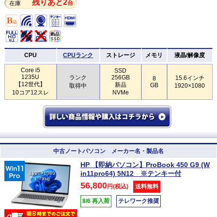
残りあと2
台
在庫
CPU
CPUランク
ストレージ
メモリ
液晶/解像度
Core i5
SSD
1235U
ランク
256GB
15.6インチ
8
【12世代】
新品
GB
取得中
1920×1080
10コア12スレ
NVMe
中古ノートパソコン メーカー名・製品名
HP 【即納パソコン】ProBook 450 G9 (W
in11pro64) 5N12 ※テンキー付
1920×1080
1.79kg
56,800
円(税込)
送料無料
8/6 再入荷
テレワーク推奨