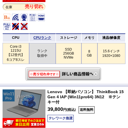
売り切れ
在庫
CPU
CPUランク
ストレージ
メモリ
液晶/解像度
Core i3
SSD
1215U
ランク
15.6インチ
8
256GB
【12世代】
GB
取得中
1920×1080
NVMe
6コア8スレ
Lenovo 【即納パソコン】 ThinkBook 15
Gen 4 IAP (Win11pro64) 3N12 ※テン
1920×1080
1.7kg
キー付
39,800
円(税込)
送料無料
テレワーク推奨