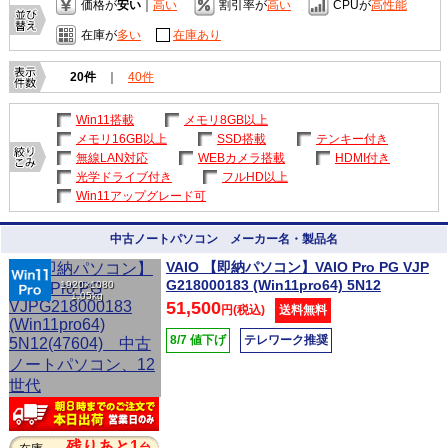
価格が
安い
｜
高い
割引率が
高い
CPUが
高性能
在庫が
多い
在庫あり
20件
｜
40件
Win11搭載
メモリ8GB以上
メモリ16GB以上
SSD搭載
テンキー付き
無線LAN対応
WEBカメラ搭載
HDMI付き
光学ドライブ付き
フルHD以上
Win11アップグレード可
中古ノートパソコン メーカー名・製品名
VAIO 【即納パソコン】VAIO Pro PG VJP
G218000183 (Win11pro64) 5N12
1920×1080
1.05kg
51,500
円(税込)
送料無料
8/7 値下げ
テレワーク推奨
残りあと1
台