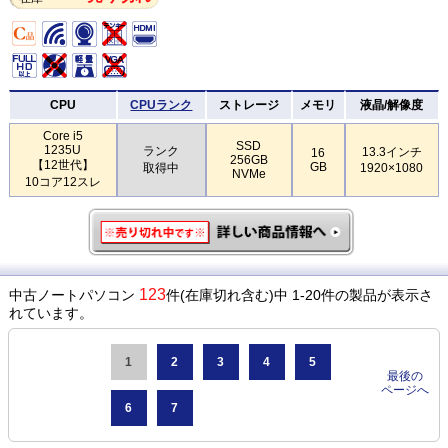
CPU
CPUランク
ストレージ
メモリ
液晶/解像度
Core i5
SSD
1235U
ランク
13.3インチ
16
256GB
【12世代】
GB
取得中
1920×1080
NVMe
10コア12スレ
123
中古ノートパソコン
件(在庫切れ含む)中 1-20件の製品が表示さ
れています。
1
2
3
4
5
最後の
ページへ
6
7