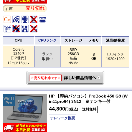
売り切れ
在庫
CPU
CPUランク
ストレージ
メモリ
液晶/解像度
Core i5
SSD
1240P
ランク
256GB
13.3インチ
8
【12世代】
新品
GB
取得中
1920×1200
12コア16スレ
NVMe
HP 【即納パソコン】ProBook 450 G9 (W
in11pro64) 3N12 ※テンキー付
1920×1080
1.79kg
44,800
円(税込)
送料無料
テレワーク推奨