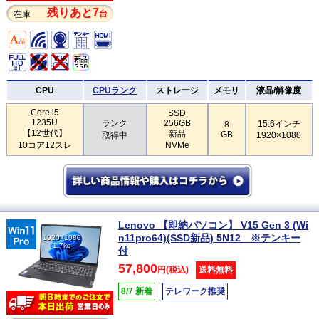
残りあと7
台
在庫
CPU
CPUランク
ストレージ
メモリ
液晶/解像度
Core i5
SSD
1235U
ランク
256GB
15.6インチ
8
【12世代】
新品
GB
取得中
1920×1080
10コア12スレ
NVMe
Lenovo 【即納パソコン】 V15 Gen 3 (Wi
n11pro64)(SSD新品) 5N12 ※テンキー
1920×1080
1.7kg
付
57,800
円(税込)
送料無料
8/7 新着
テレワーク推奨