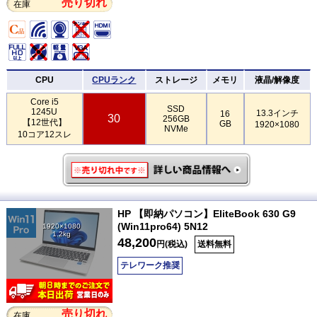
売り切れ
在庫
CPU
CPUランク
ストレージ
メモリ
液晶/解像度
Core i5
SSD
1245U
13.3インチ
16
30
256GB
【12世代】
GB
1920×1080
NVMe
10コア12スレ
HP 【即納パソコン】EliteBook 630 G9
(Win11pro64) 5N12
1920×1080
1.2kg
48,200
円(税込)
送料無料
テレワーク推奨
売り切れ
在庫