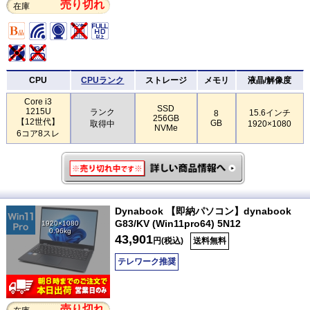
売り切れ
在庫
CPU
CPUランク
ストレージ
メモリ
液晶/解像度
Core i3
SSD
1215U
ランク
15.6インチ
8
256GB
【12世代】
GB
取得中
1920×1080
NVMe
6コア8スレ
Dynabook 【即納パソコン】dynabook
G83/KV (Win11pro64) 5N12
1920×1080
0.96kg
43,901
円(税込)
送料無料
テレワーク推奨
売り切れ