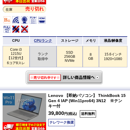
売り切れ
在庫
CPU
CPUランク
ストレージ
メモリ
液晶/解像度
Core i3
SSD
1215U
ランク
15.6インチ
8
256GB
【12世代】
GB
取得中
1920×1080
NVMe
6コア8スレ
Lenovo 【即納パソコン】 ThinkBook 15
Gen 4 IAP (Win11pro64) 3N12 ※テン
1920×1080
1.7kg
キー付
39,800
円(税込)
送料無料
テレワーク推奨