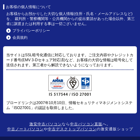
お客様の個人情報について
お客様からお預かりした大切な個人情報(住所・氏名・メールアドレスなど)
を、 裁判所・警察機関等・公共機関からの提出要請があった場合以外、第三
者に譲渡または利用する事は一切ございません。
プライバシーポリシー
会員規約
当サイトはSSL暗号化通信に対応しております。ご注文内容やクレジットカ
ード番号(EMV 3-Dセキュア対応済)など、お客様の大切な情報は暗号化して
送信されます。第三者から解読できないようになっております。
ブロードリンクは2007年10月10日、情報セキュリティマネジメントシステ
ム「ISO27001」の認証を取得しました。
激安中古パソコン
なら
中古パソコン直販
へ。
中古ノートパソコン
や
中古デスクトップパソコン
の激安通販ショップ