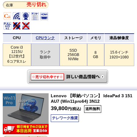
売り切れ
在庫
CPU
CPUランク
ストレージ
メモリ
液晶/解像度
Core i3
SSD
1215U
ランク
15.6インチ
8
256GB
【12世代】
GB
取得中
1920×1080
NVMe
6コア8スレ
Lenovo 【即納パソコン】 IdeaPad 3 151
AU7 (Win11pro64) 3N12
1920×1080
1.63kg
39,800
円(税込)
送料無料
テレワーク推奨