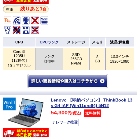
残りあと1
台
在庫
CPU
CPUランク
ストレージ
メモリ
液晶/解像度
Core i5
SSD
1235U
ランク
13.3インチ
8
256GB
【12世代】
GB
取得中
1920×1080
NVMe
10コア12スレ
Lenovo 【即納パソコン】 ThinkBook 13
s G4 IAP (Win11pro64) 5N12
1920×1200
1.23kg
54,300
円(税込)
送料無料
テレワーク推奨