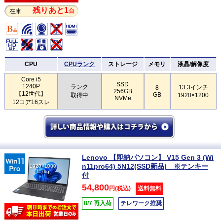
残りあと1
台
在庫
CPU
CPUランク
ストレージ
メモリ
液晶/解像度
Core i5
SSD
1240P
ランク
13.3インチ
8
256GB
【12世代】
GB
取得中
1920×1200
NVMe
12コア16スレ
Lenovo 【即納パソコン】 V15 Gen 3 (Wi
n11pro64) 5N12(SSD新品) ※テンキー
1920×1080
1.7kg
付
54,800
円(税込)
送料無料
8/7 再入荷
テレワーク推奨