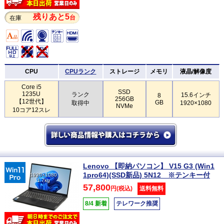
残りあと5
台
在庫
CPU
CPUランク
ストレージ
メモリ
液晶/解像度
Core i5
SSD
1235U
ランク
15.6インチ
8
256GB
【12世代】
GB
取得中
1920×1080
NVMe
10コア12スレ
Lenovo 【即納パソコン】 V15 G3 (Win1
1pro64)(SSD新品) 5N12 ※テンキー付
1920×1080
1.7kg
57,800
円(税込)
送料無料
8/4 新着
テレワーク推奨