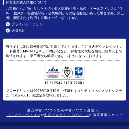
お客様の個人情報について
お客様からお預かりした大切な個人情報(住所・氏名・メールアドレスなど)
を、 裁判所・警察機関等・公共機関からの提出要請があった場合以外、第三
者に譲渡または利用する事は一切ございません。
プライバシーポリシー
会員規約
当サイトはSSL暗号化通信に対応しております。ご注文内容やクレジットカ
ード番号(EMV 3-Dセキュア対応済)など、お客様の大切な情報は暗号化して
送信されます。第三者から解読できないようになっております。
ブロードリンクは2007年10月10日、情報セキュリティマネジメントシステ
ム「ISO27001」の認証を取得しました。
激安中古パソコン
なら
中古パソコン直販
へ。
中古ノートパソコン
や
中古デスクトップパソコン
の激安通販ショップ