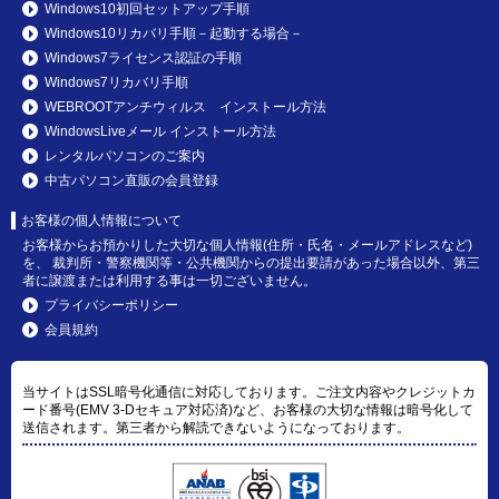
Windows10初回セットアップ手順
Windows10リカバリ手順－起動する場合－
Windows7ライセンス認証の手順
Windows7リカバリ手順
WEBROOTアンチウィルス インストール方法
WindowsLiveメール インストール方法
レンタルパソコンのご案内
中古パソコン直販の会員登録
お客様の個人情報について
お客様からお預かりした大切な個人情報(住所・氏名・メールアドレスなど)
を、 裁判所・警察機関等・公共機関からの提出要請があった場合以外、第三
者に譲渡または利用する事は一切ございません。
プライバシーポリシー
会員規約
当サイトはSSL暗号化通信に対応しております。ご注文内容やクレジットカ
ード番号(EMV 3-Dセキュア対応済)など、お客様の大切な情報は暗号化して
送信されます。第三者から解読できないようになっております。