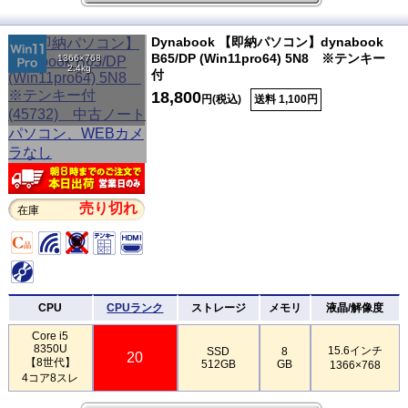
Dynabook 【即納パソコン】dynabook
B65/DP (Win11pro64) 5N8 ※テンキー
1366×768
2.4kg
付
18,800
円(税込)
送料 1,100円
売り切れ
在庫
CPU
CPUランク
ストレージ
メモリ
液晶/解像度
Core i5
8350U
15.6インチ
SSD
8
20
【8世代】
512GB
GB
1366×768
4コア8スレ