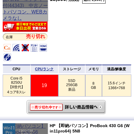
売り切れ
在庫
CPU
CPUランク
ストレージ
メモリ
液晶/解像度
Core i5
SSD
8250U
15.6インチ
8
19
256GB
【8世代】
GB
1366×768
新品
4コア8スレ
HP 【即納パソコン】ProBook 430 G6 (W
in11pro64) 5N8
1366×768