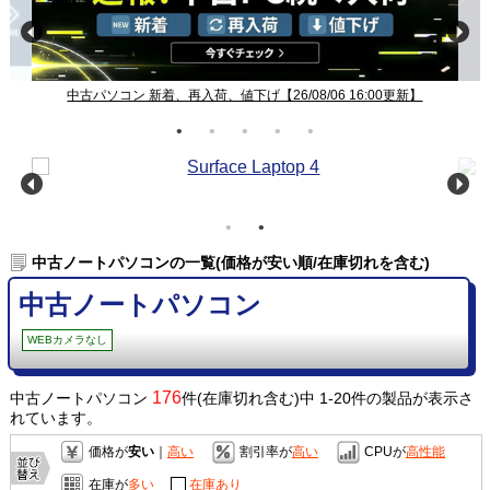
中古パソコン 新着、再入荷、値下げ【26/08/06 16:00更新】
中古ノートパソコンの一覧(価格が安い順/在庫切れを含む)
中古ノートパソコン
WEBカメラなし
176
中古ノートパソコン
件(在庫切れ含む)中 1-20件の製品が表示さ
れています。
価格が
安い
｜
高い
割引率が
高い
CPUが
高性能
在庫が
多い
在庫あり