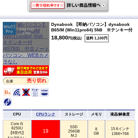
Dynabook 【即納パソコン】dynabook
B65/M (Win11pro64) 5N8 ※テンキー付
1366×768
2.4kg
18,800
円(税込)
送料 1,100円
売り切れ
在庫
CPU
CPUランク
ストレージ
メモリ
液晶/解像度
Core i5
SSD
8250U
15.6インチ
8
19
256GB
【8世代】
GB
1366×768
M.2
4コア8スレ