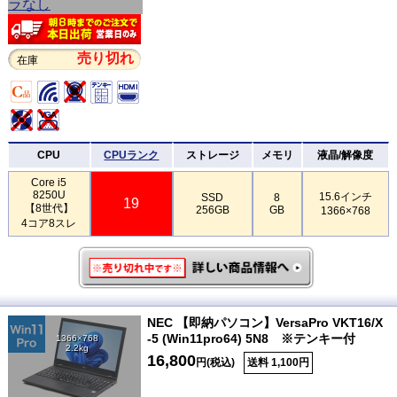
売り切れ
在庫
CPU
CPUランク
ストレージ
メモリ
液晶/解像度
Core i5
8250U
15.6インチ
SSD
8
19
【8世代】
256GB
GB
1366×768
4コア8スレ
NEC 【即納パソコン】VersaPro VKT16/X
-5 (Win11pro64) 5N8 ※テンキー付
1366×768
2.2kg
16,800
円(税込)
送料 1,100円