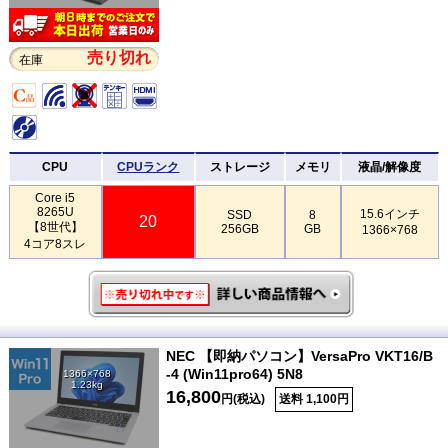
売り切れ
在庫
CPU
CPUランク
ストレージ
メモリ
液晶/解像度
Core i5
8265U
15.6インチ
SSD
8
20
【8世代】
256GB
GB
1366×768
4コア8スレ
NEC 【即納パソコン】VersaPro VKT16/B
-4 (Win11pro64) 5N8
1366×768
1.23kg
16,800
円(税込)
送料 1,100円