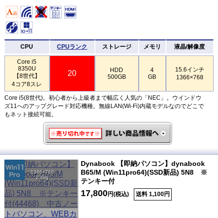
CPU
CPUランク
ストレージ
メモリ
液晶/解像度
Core i5
8350U
15.6インチ
HDD
4
20
【8世代】
500GB
GB
1366×768
4コア8スレ
Core i5(8世代)。初心者から上級者まで幅広く人気の「NEC」。ウインドウ
ズ11へのアップグレード対応機種。無線LAN(Wi-Fi)内蔵モデルなのでどこで
もネット接続可能。
Dynabook 【即納パソコン】dynabook
B65/M (Win11pro64)(SSD新品) 5N8 ※
1366×768
2.4kg
テンキー付
17,800
円(税込)
送料 1,100円