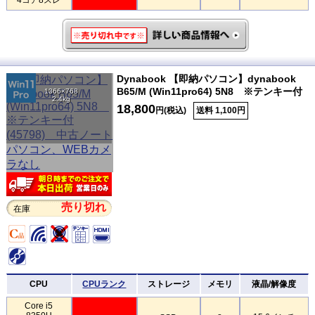
Dynabook 【即納パソコン】dynabook
B65/M (Win11pro64) 5N8 ※テンキー付
1366×768
2.4kg
18,800
円(税込)
送料 1,100円
売り切れ
在庫
CPU
CPUランク
ストレージ
メモリ
液晶/解像度
Core i5