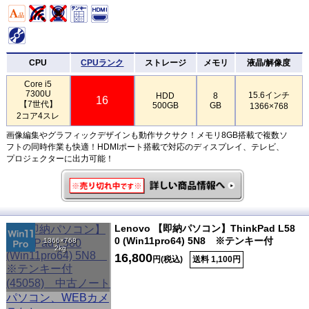
CPU
CPUランク
ストレージ
メモリ
液晶/解像度
Core i5
7300U
15.6インチ
HDD
8
16
【7世代】
500GB
GB
1366×768
2コア4スレ
画像編集やグラフィックデザインも動作サクサク！メモリ8GB搭載で複数ソ
フトの同時作業も快適！HDMIポート搭載で対応のディスプレイ、テレビ、
プロジェクターに出力可能！
Lenovo 【即納パソコン】ThinkPad L58
0 (Win11pro64) 5N8 ※テンキー付
1366×768
2kg
16,800
円(税込)
送料 1,100円