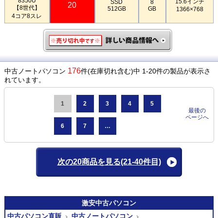
8350U
15.6インチ
SSD
8
20
【8世代】
512GB
GB
1366×768
4コア8スレ
176
中古ノートパソコン
件(在庫切れ含む)中 1-20件の製品が表示さ
れています。
1
2
3
4
5
最後の
ページへ
6
7
…
次の20商品を見る
(21-40件目)
激安
中古パソコン
中古パソコン直販
中古ノートパソコン