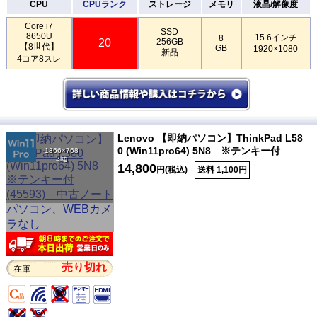
CPU
CPUランク
ストレージ
メモリ
液晶/解像度
Core i7
SSD
8650U
15.6インチ
8
20
256GB
【8世代】
GB
1920×1080
新品
4コア8スレ
Lenovo 【即納パソコン】ThinkPad L58
0 (Win11pro64) 5N8 ※テンキー付
1366×768
2kg
14,800
円(税込)
送料 1,100円
売り切れ
在庫