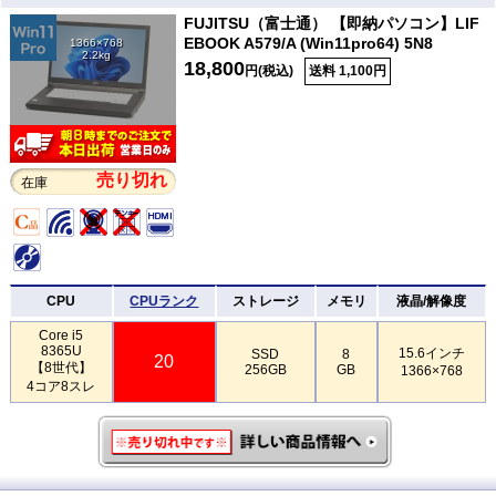
FUJITSU（富士通） 【即納パソコン】LIF
EBOOK A579/A (Win11pro64) 5N8
1366×768
2.2kg
18,800
円(税込)
送料 1,100円
売り切れ
在庫
CPU
CPUランク
ストレージ
メモリ
液晶/解像度
Core i5
8365U
15.6インチ
SSD
8
20
【8世代】
256GB
GB
1366×768
4コア8スレ