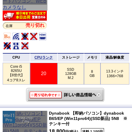
売り切れ
在庫
CPU
CPUランク
ストレージ
メモリ
液晶/解像度
Core i5
SSD
8265U
13.3インチ
8
20
128GB
【8世代】
GB
1366×768
M.2
4コア8スレ
Dynabook 【即納パソコン】dynabook
B65/EP (Win11pro64)(SSD新品) 5N8 ※
1366×768
2.4kg
テンキー付
18,800
円(税込)
送料 1,100円