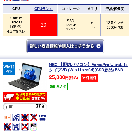
CPU
CPUランク
ストレージ
メモリ
液晶/解像度
Core i5
SSD
8265U
12.5インチ
8
20
128GB
【8世代】
GB
1366×768
NVMe
4コア8スレ
NEC 【即納パソコン】VersaPro UltraLite
タイプVB (Win11pro64)(SSD新品) 5N8
1366×768
1.23kg
25,800
円(税込)
送料無料
8/6 再入荷
37
台
在庫