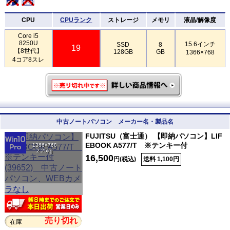
CPU
CPUランク
ストレージ
メモリ
液晶/解像度
Core i5
8250U
15.6インチ
SSD
8
19
【8世代】
128GB
GB
1366×768
4コア8スレ
中古ノートパソコン メーカー名・製品名
FUJITSU（富士通） 【即納パソコン】LIF
EBOOK A577/T ※テンキー付
1366×768
2.25kg
16,500
円(税込)
送料 1,100円
売り切れ
在庫