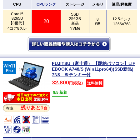
CPU
CPUランク
ストレージ
メモリ
液晶/解像度
Core i5
SSD
8265U
256GB
12.5インチ
8
20
【8世代】
新品
GB
1366×768
4コア8スレ
NVMe
FUJITSU（富士通） 【即納パソコン】LIF
EBOOK A748/S (Win11pro64)(SSD新品)
1920×1080
2kg
7N8 ※テンキー付
32,800
円(税込)
送料無料
8/5 新着
残りあと1
台
在庫