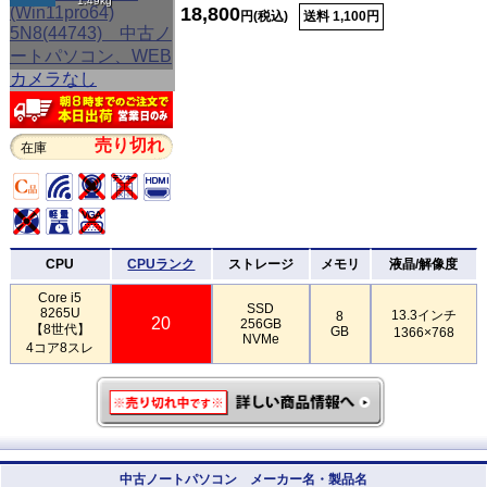
1.49kg
18,800
円(税込)
送料 1,100円
売り切れ
在庫
CPU
CPUランク
ストレージ
メモリ
液晶/解像度
Core i5
SSD
8265U
13.3インチ
8
20
256GB
【8世代】
GB
1366×768
NVMe
4コア8スレ
中古ノートパソコン メーカー名・製品名