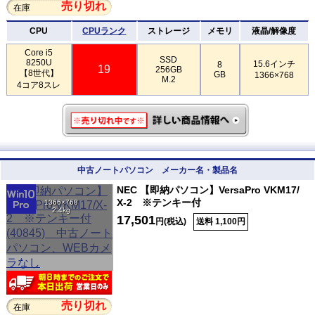
売り切れ
在庫
CPU
CPUランク
ストレージ
メモリ
液晶/解像度
Core i5
SSD
8250U
15.6インチ
8
19
256GB
【8世代】
GB
1366×768
M.2
4コア8スレ
中古ノートパソコン メーカー名・製品名
NEC 【即納パソコン】VersaPro VKM17/
X-2 ※テンキー付
1366×768
2.4kg
17,501
円(税込)
送料 1,100円
売り切れ
在庫