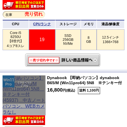
売り切れ
在庫
CPU
CPUランク
ストレージ
メモリ
液晶/解像度
Core i5
SSD
8250U
12.5インチ
8
19
256GB
【8世代】
GB
1366×768
NVMe
4コア8スレ
Dynabook 【即納パソコン】dynabook
B65/M (Win11pro64) 5N8 ※テンキー付
1366×768
2.4kg
16,800
円(税込)
送料 1,100円