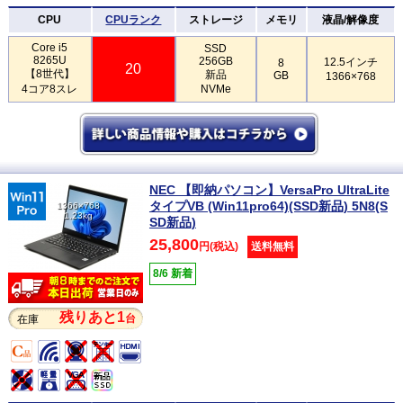
CPU
CPUランク
ストレージ
メモリ
液晶/解像度
Core i5
SSD
8265U
256GB
12.5インチ
8
20
【8世代】
新品
GB
1366×768
4コア8スレ
NVMe
NEC 【即納パソコン】VersaPro UltraLite
タイプVB (Win11pro64)(SSD新品) 5N8(S
1366×768
1.23kg
SD新品)
25,800
円(税込)
送料無料
8/6 新着
残りあと1
台
在庫