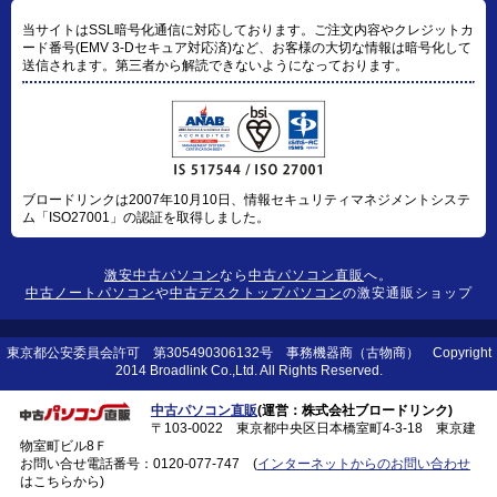
当サイトはSSL暗号化通信に対応しております。ご注文内容やクレジットカ
ード番号(EMV 3-Dセキュア対応済)など、お客様の大切な情報は暗号化して
送信されます。第三者から解読できないようになっております。
ブロードリンクは2007年10月10日、情報セキュリティマネジメントシステ
ム「ISO27001」の認証を取得しました。
激安中古パソコン
なら
中古パソコン直販
へ。
中古ノートパソコン
や
中古デスクトップパソコン
の激安通販ショップ
東京都公安委員会許可 第305490306132号 事務機器商（古物商） Copyright
2014 Broadlink Co.,Ltd. All Rights Reserved.
中古パソコン直販
(運営：株式会社ブロードリンク)
〒103-0022 東京都中央区日本橋室町4-3-18 東京建
物室町ビル8Ｆ
お問い合せ電話番号：
0120-077-747
(
インターネットからのお問い合わせ
はこちらから)