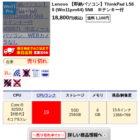
Lenovo 【即納パソコン】ThinkPad L58
0 (Win11pro64) 5N8 ※テンキー付
1366×768
2kg
18,800
円(税込)
送料 1,100円
売り切れ
在庫
CPU
CPUランク
ストレージ
メモリ
液晶/解像度
Core i5
8250U
15.6インチ
SSD
8
19
【8世代】
256GB
GB
1366×768
4コア8スレ