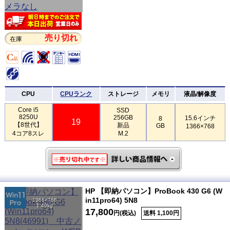
売り切れ
在庫
CPU
CPUランク
ストレージ
メモリ
液晶/解像度
Core i5
SSD
8250U
256GB
15.6インチ
8
19
【8世代】
新品
GB
1366×768
4コア8スレ
M.2
HP 【即納パソコン】ProBook 430 G6 (W
in11pro64) 5N8
1366×768
1.49kg
17,800
円(税込)
送料 1,100円