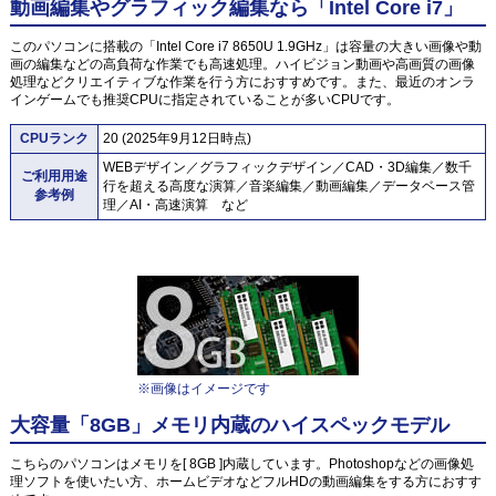
動画編集やグラフィック編集なら「Intel Core i7」
このパソコンに搭載の「Intel Core i7 8650U 1.9GHz」は容量の大きい画像や動
画の編集などの高負荷な作業でも高速処理。ハイビジョン動画や高画質の画像
処理などクリエイティブな作業を行う方におすすめです。また、最近のオンラ
インゲームでも推奨CPUに指定されていることが多いCPUです。
CPUランク
20 (2025年9月12日時点)
WEBデザイン／グラフィックデザイン／CAD・3D編集／数千
ご利用用途
行を超える高度な演算／音楽編集／動画編集／データベース管
参考例
理／AI・高速演算 など
※画像はイメージです
大容量「8GB」メモリ内蔵のハイスペックモデル
こちらのパソコンはメモリを[ 8GB ]内蔵しています。Photoshopなどの画像処
理ソフトを使いたい方、ホームビデオなどフルHDの動画編集をする方におすす