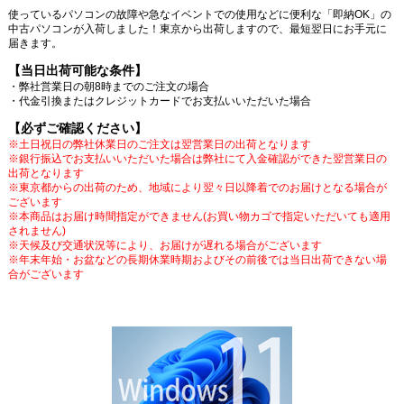
使っているパソコンの故障や急なイベントでの使用などに便利な「即納OK」の
中古パソコンが入荷しました！東京から出荷しますので、最短翌日にお手元に
届きます。
【当日出荷可能な条件】
・弊社営業日の朝8時までのご注文の場合
・代金引換またはクレジットカードでお支払いいただいた場合
【必ずご確認ください】
※土日祝日の弊社休業日のご注文は翌営業日の出荷となります
※銀行振込でお支払いいただいた場合は弊社にて入金確認ができた翌営業日の
出荷となります
※東京都からの出荷のため、地域により翌々日以降着でのお届けとなる場合が
ございます
※本商品はお届け時間指定ができません(お買い物カゴで指定いただいても適用
されません)
※天候及び交通状況等により、お届けが遅れる場合がございます
※年末年始・お盆などの長期休業時期およびその前後では当日出荷できない場
合がございます