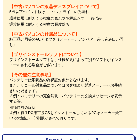
【中古パソコンの液晶ディスプレイについて】
5点以下のドット抜け
バックライトの光漏れ
通常使用に耐えうる程度の色ムラや輝度ムラ
黄ばみ
通常使用に耐えうる程度の輝度落ち
【中古パソコンの付属品について】
純正品と同等のACアダプタ（メーカー、アンペア、差し込み口が同
じ）
【プリインストールソフトについて】
プリインストールソフトは、仕様変更によって別のソフトがインス
トールされる場合がございます。
【その他の注意事項】
バッテリーは消耗品の為保証対象外となります。
また、リコール対象品についてはお客様より製造メーカーへお手続
きいただきます。
※例：バッテリーの完全消耗、バッテリーの交換メッセージが表示
する等。
機種特有の症状
※例：再生PC用正規OSをインストールしているPCはメーカー純正
OSの機能が一部制限がされております。