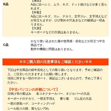
【液晶】
B品
A品に比べシミ、ムラ、キズ、ドット抜けなどが多く見ら
れます。
【外観】
A品に比べキズ、スレ、テカリ、文字スレ、文字消えなど
が目立ちますが、ひび割れや穴あきなどの破損は一切あ
りません。
【欠損】
キーボードなどの欠損はありません。
かなり使い込まれた傷や使用感・劣化などが目立つ中古
C品
商品です。
動作や機能に問題はありません。
※※ご購入前の注意事項をご確認ください※※
下記は中古商品の経年劣化としての取り扱いとなります。予めご確認の
上、ご注文いただきますようお願い致します。
項目に対する一切のサポート、保証はございませんので、予めご了承く
ださい。
【中古パソコンの外観について】
日焼け等の黄ばみ
各コネクターカバー、ネジカバーの欠品
キーボードのテカリ、一部文字消え
擦り傷
ゴム足の欠品
一部の塗装ハゲ、コーティングハゲ
シール貼りの跡、落ちない汚れ