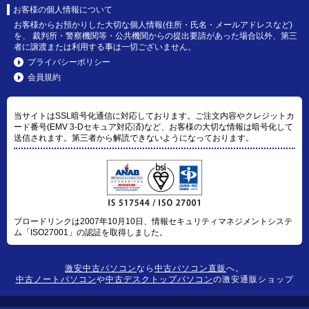
お客様の個人情報について
お客様からお預かりした大切な個人情報(住所・氏名・メールアドレスなど)
を、 裁判所・警察機関等・公共機関からの提出要請があった場合以外、第三
者に譲渡または利用する事は一切ございません。
プライバシーポリシー
会員規約
当サイトはSSL暗号化通信に対応しております。ご注文内容やクレジットカ
ード番号(EMV 3-Dセキュア対応済)など、お客様の大切な情報は暗号化して
送信されます。第三者から解読できないようになっております。
ブロードリンクは2007年10月10日、情報セキュリティマネジメントシステ
ム「ISO27001」の認証を取得しました。
激安中古パソコン
なら
中古パソコン直販
へ。
中古ノートパソコン
や
中古デスクトップパソコン
の激安通販ショップ