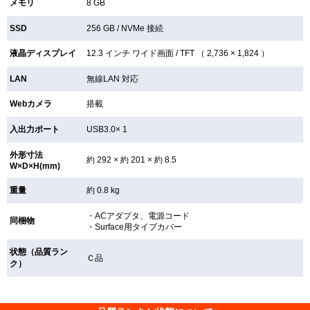
メモリ
8 GB
SSD
256 GB /
NVMe 接続
液晶ディスプレイ
12.3 インチ
ワイド画面 /
TFT （ 2,736 × 1,824 ）
LAN
無線LAN
対応
Webカメラ
搭載
入出力ポート
USB3.0× 1
外形寸法
約 292 × 約 201 × 約 8.5
W×D×H(mm)
重量
約 0.8 kg
・ACアダプタ、電源コード
同梱物
・Surface用タイプカバー
状態（品質ラン
Ｃ品
ク）