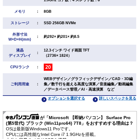
メモリ
：
8GB
ストレージ
：
SSD 256GB NVMe
外形寸法
：
約292× 約201× 約8.5
W×D×H(mm)
液晶
12.3インチ ワイド画面 TFT
：
ディスプレイ
（2736× 1824）
20
CPUランク
：
WEBデザイン／グラフィックデザイン／CAD・3D編
ご利用用途
：
集／数千行を超える高度な演算／音楽編集／動画編集
／データベース管理／AI・高速演算 など
オプションを選択する
詳しいスペックを見る
が「Microsoft 【即納パソコン】 Surface Pro
(第5世代) ブラック (Win11pro64) 7T8」をおすすめする理由は？
OSは最新版Windows11 Proです。
CPUには高性能なIntel Core i7 1.9GHzを搭載。