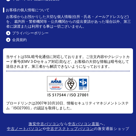
お客様の個人情報について
お客様からお預かりした大切な個人情報(住所・氏名・メールアドレスなど)
を、 裁判所・警察機関等・公共機関からの提出要請があった場合以外、第三
者に譲渡または利用する事は一切ございません。
プライバシーポリシー
会員規約
当サイトはSSL暗号化通信に対応しております。ご注文内容やクレジットカ
ード番号(EMV 3-Dセキュア対応済)など、お客様の大切な情報は暗号化して
送信されます。第三者から解読できないようになっております。
ブロードリンクは2007年10月10日、情報セキュリティマネジメントシステ
ム「ISO27001」の認証を取得しました。
激安中古パソコン
なら
中古パソコン直販
へ。
中古ノートパソコン
や
中古デスクトップパソコン
の激安通販ショップ