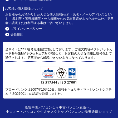
お客様の個人情報について
お客様からお預かりした大切な個人情報(住所・氏名・メールアドレスなど)
を、 裁判所・警察機関等・公共機関からの提出要請があった場合以外、第三
者に譲渡または利用する事は一切ございません。
プライバシーポリシー
会員規約
当サイトはSSL暗号化通信に対応しております。ご注文内容やクレジットカ
ード番号(EMV 3-Dセキュア対応済)など、お客様の大切な情報は暗号化して
送信されます。第三者から解読できないようになっております。
ブロードリンクは2007年10月10日、情報セキュリティマネジメントシステ
ム「ISO27001」の認証を取得しました。
激安中古パソコン
なら
中古パソコン直販
へ。
中古ノートパソコン
や
中古デスクトップパソコン
の激安通販ショップ