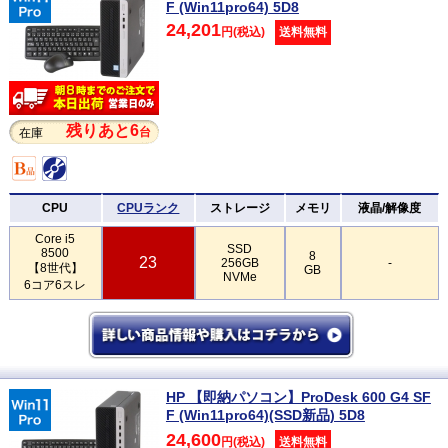
F (Win11pro64) 5D8
24,201
円(税込)
送料無料
残りあと6
台
在庫
CPU
CPUランク
ストレージ
メモリ
液晶/解像度
Core i5
SSD
8500
8
23
256GB
-
【8世代】
GB
NVMe
6コア6スレ
HP 【即納パソコン】ProDesk 600 G4 SF
F (Win11pro64)(SSD新品) 5D8
24,600
円(税込)
送料無料