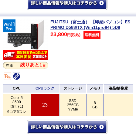
FUJITSU（富士通） 【即納パソコン】ES
PRIMO D588/TX (Win11pro64) 5D8
23,800
円(税込)
送料無料
残りあと1
台
在庫
CPU
CPUランク
ストレージ
メモリ
液晶/解像度
Core i5
SSD
8500
8
23
256GB
-
【8世代】
GB
NVMe
6コア6スレ