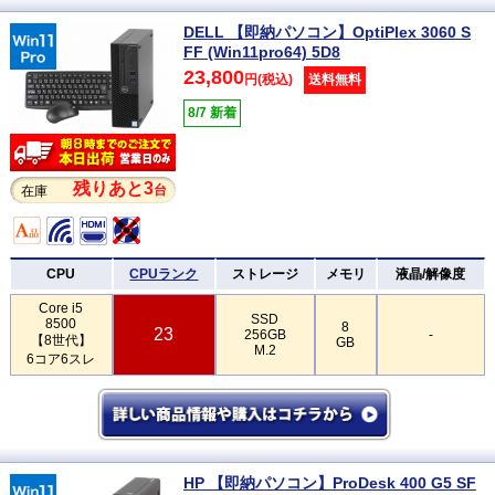
DELL 【即納パソコン】OptiPlex 3060 S
FF (Win11pro64) 5D8
23,800
円(税込)
送料無料
8/7 新着
残りあと3
台
在庫
CPU
CPUランク
ストレージ
メモリ
液晶/解像度
Core i5
SSD
8500
8
23
256GB
-
【8世代】
GB
M.2
6コア6スレ
HP 【即納パソコン】ProDesk 400 G5 SF