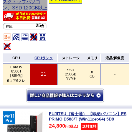
25
台
在庫
CPU
CPUランク
ストレージ
メモリ
液晶/解像度
Core i5
SSD
8500T
8
21
256GB
-
【8世代】
GB
NVMe
6コア6スレ
FUJITSU（富士通） 【即納パソコン】ES
PRIMO D588/T (Win11pro64) 5D8
24,800
円(税込)
送料無料