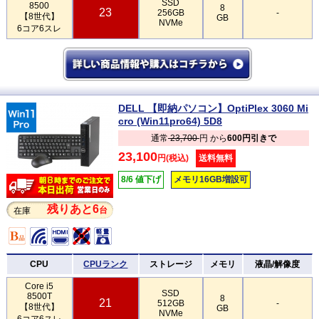
SSD
8500
8
23
256GB
-
【8世代】
GB
NVMe
6コア6スレ
DELL 【即納パソコン】OptiPlex 3060 Mi
cro (Win11pro64) 5D8
通常
23,700
円 から
600円引きで
23,100
円(税込)
送料無料
8/6 値下げ
メモリ16GB増設可
残りあと6
台
在庫
CPU
CPUランク
ストレージ
メモリ
液晶/解像度
Core i5
SSD
8500T
8
21
512GB
-
【8世代】
GB
NVMe
6コア6スレ