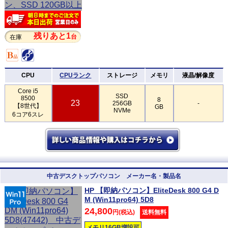
残りあと1
台
在庫
CPU
CPUランク
ストレージ
メモリ
液晶/解像度
Core i5
SSD
8500
8
23
256GB
-
【8世代】
GB
NVMe
6コア6スレ
中古デスクトップパソコン メーカー名・製品名
HP 【即納パソコン】EliteDesk 800 G4 D
M (Win11pro64) 5D8
24,800
円(税込)
送料無料
メモリ16GB増設可