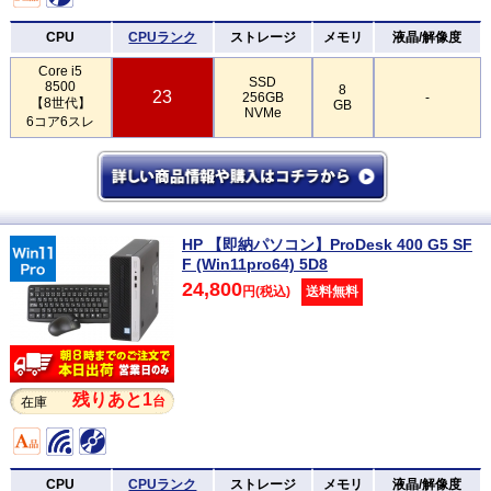
CPU
CPUランク
ストレージ
メモリ
液晶/解像度
Core i5
SSD
8500
8
23
256GB
-
【8世代】
GB
NVMe
6コア6スレ
HP 【即納パソコン】ProDesk 400 G5 SF
F (Win11pro64) 5D8
24,800
円(税込)
送料無料
残りあと1
台
在庫
CPU
CPUランク
ストレージ
メモリ
液晶/解像度