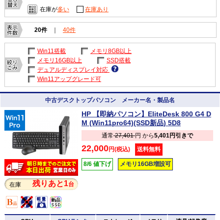
在庫が
多い
在庫あり
20件
｜
40件
Win11搭載
メモリ8GB以上
メモリ16GB以上
SSD搭載
デュアルディスプレイ対応
Win11アップグレード可
中古デスクトップパソコン メーカー名・製品名
HP 【即納パソコン】EliteDesk 800 G4 D
M (Win11pro64)(SSD新品) 5D8
通常
27,401
円 から
5,401円引きで
22,000
円(税込)
送料無料
8/6 値下げ
メモリ16GB増設可
残りあと1
台
在庫