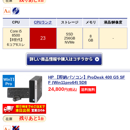
台
在庫
CPU
CPUランク
ストレージ
メモリ
液晶/解像度
Core i5
SSD
8500
8
23
256GB
-
【8世代】
GB
NVMe
6コア6スレ
HP 【即納パソコン】ProDesk 400 G5 SF
F (Win11pro64) 5D8
24,800
円(税込)
送料無料
残りあと1
台
在庫