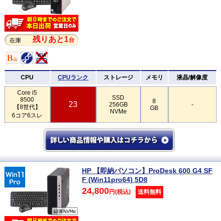
残りあと1
台
在庫
CPU
CPUランク
ストレージ
メモリ
液晶/解像度
Core i5
SSD
8500
8
23
256GB
-
【8世代】
GB
NVMe
6コア6スレ
HP 【即納パソコン】ProDesk 600 G4 SF
F (Win11pro64) 5D8
24,800
円(税込)
送料無料