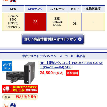
CPU
CPUランク
ストレージ
メモリ
液晶/解像度
Core i5
SSD
8500
8
23
256GB
-
【8世代】
GB
NVMe
6コア6スレ
中古デスクトップパソコン メーカー名・製品名
HP 【即納パソコン】ProDesk 400 G5 SF
F (Win11pro64) 5D8
24,800
円(税込)
送料無料
残りあと6
台
在庫