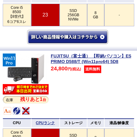
Core i5
SSD
8500
8
23
256GB
-
【8世代】
GB
NVMe
6コア6スレ
FUJITSU（富士通） 【即納パソコン】ES
PRIMO D588/T (Win11pro64) 5D8
24,800
円(税込)
送料無料
残りあと1
台
在庫
CPU
CPUランク
ストレージ
メモリ
液晶/解像度
Core i5
SSD
8500