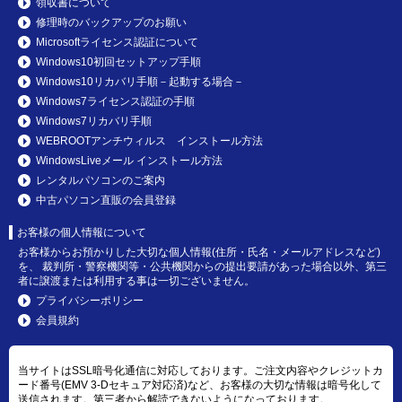
領収書について
修理時のバックアップのお願い
Microsoftライセンス認証について
Windows10初回セットアップ手順
Windows10リカバリ手順－起動する場合－
Windows7ライセンス認証の手順
Windows7リカバリ手順
WEBROOTアンチウィルス インストール方法
WindowsLiveメール インストール方法
レンタルパソコンのご案内
中古パソコン直販の会員登録
お客様の個人情報について
お客様からお預かりした大切な個人情報(住所・氏名・メールアドレスなど)
を、 裁判所・警察機関等・公共機関からの提出要請があった場合以外、第三
者に譲渡または利用する事は一切ございません。
プライバシーポリシー
会員規約
当サイトはSSL暗号化通信に対応しております。ご注文内容やクレジットカ
ード番号(EMV 3-Dセキュア対応済)など、お客様の大切な情報は暗号化して
送信されます。第三者から解読できないようになっております。