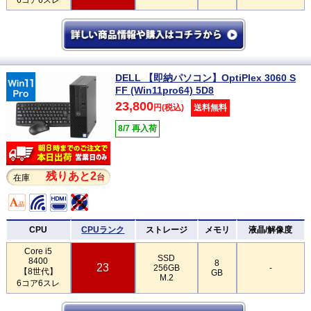
DELL 【即納パソコン】OptiPlex 3060 S
FF (Win11pro64) 5D8
23,800
円(税込)
送料無料
8/7 再入荷
残りあと2
台
在庫
CPU
CPUランク
ストレージ
メモリ
液晶/解像度
Core i5
SSD
8400
8
23
256GB
-
【8世代】
GB
M.2
6コア6スレ