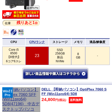
残りあと1
台
在庫
CPU
CPUランク
ストレージ
メモリ
液晶/解像度
Core i5
SSD
8500
256GB
8
23
-
【8世代】
新品
GB
6コア6スレ
NVMe
DELL 【即納パソコン】OptiPlex 7060 S
FF (Win11pro64) 5D8
24,800
円(税込)
送料無料