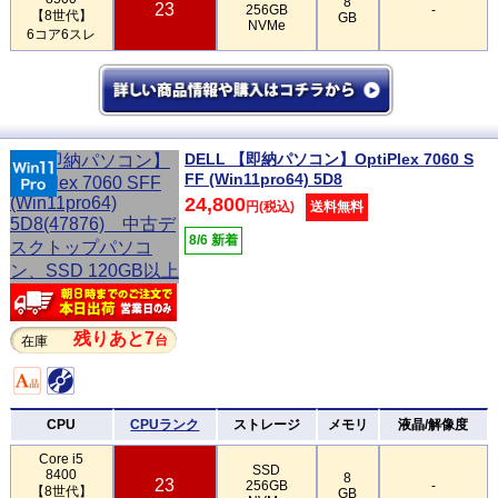
8
23
256GB
-
【8世代】
GB
NVMe
6コア6スレ
DELL 【即納パソコン】OptiPlex 7060 S
FF (Win11pro64) 5D8
24,800
円(税込)
送料無料
8/6 新着
残りあと7
台
在庫
CPU
CPUランク
ストレージ
メモリ
液晶/解像度
Core i5
SSD
8400
8
23
256GB
-
【8世代】
GB