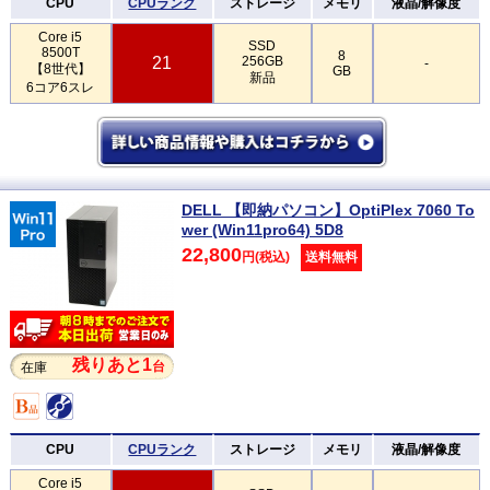
CPU
CPUランク
ストレージ
メモリ
液晶/解像度
Core i5
SSD
8500T
8
21
256GB
-
【8世代】
GB
新品
6コア6スレ
DELL 【即納パソコン】OptiPlex 7060 To
wer (Win11pro64) 5D8
22,800
円(税込)
送料無料
残りあと1
台
在庫
CPU
CPUランク
ストレージ
メモリ
液晶/解像度
Core i5