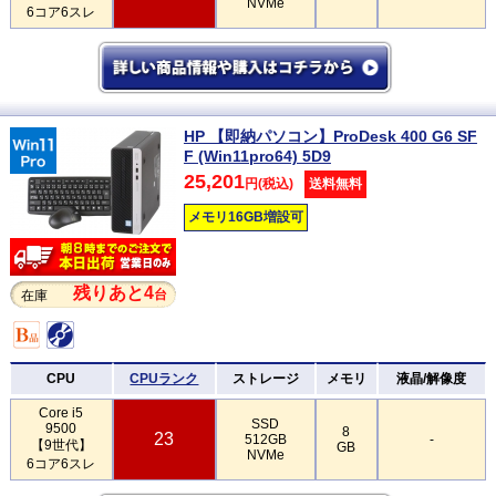
NVMe
6コア6スレ
HP 【即納パソコン】ProDesk 400 G6 SF
F (Win11pro64) 5D9
25,201
円(税込)
送料無料
メモリ16GB増設可
残りあと4
台
在庫
CPU
CPUランク
ストレージ
メモリ
液晶/解像度
Core i5
SSD
9500
8
23
512GB
-
【9世代】
GB
NVMe
6コア6スレ