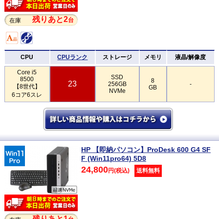
残りあと2
台
在庫
CPU
CPUランク
ストレージ
メモリ
液晶/解像度
Core i5
SSD
8500
8
23
256GB
-
【8世代】
GB
NVMe
6コア6スレ
HP 【即納パソコン】ProDesk 600 G4 SF
F (Win11pro64) 5D8
24,800
円(税込)
送料無料
残りあと1