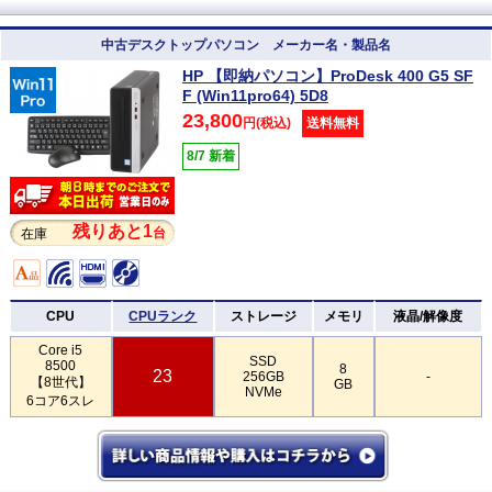
中古デスクトップパソコン メーカー名・製品名
HP 【即納パソコン】ProDesk 400 G5 SF
F (Win11pro64) 5D8
23,800
円(税込)
送料無料
8/7 新着
残りあと1
台
在庫
CPU
CPUランク
ストレージ
メモリ
液晶/解像度
Core i5
SSD
8500
8
23
256GB
-
【8世代】
GB
NVMe
6コア6スレ