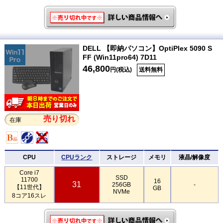
DELL 【即納パソコン】OptiPlex 5090 S
FF (Win11pro64) 7D11
46,800
円(税込)
送料無料
売り切れ
在庫
CPU
CPUランク
ストレージ
メモリ
液晶/解像度
Core i7
SSD
11700
16
31
256GB
-
【11世代】
GB
NVMe
8コア16スレ