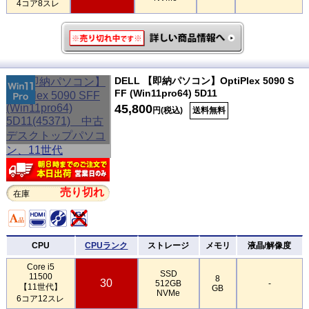
4コア8スレ
DELL 【即納パソコン】OptiPlex 5090 S
FF (Win11pro64) 5D11
45,800
円(税込)
送料無料
売り切れ
在庫
CPU
CPUランク
ストレージ
メモリ
液晶/解像度
Core i5
SSD
11500
8
30
512GB
-
【11世代】
GB
NVMe
6コア12スレ