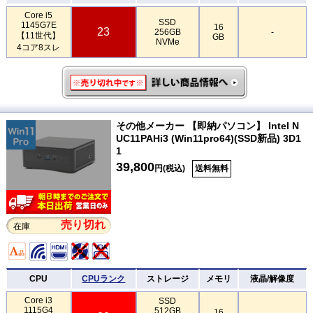
Core i5
SSD
1145G7E
16
23
256GB
-
【11世代】
GB
NVMe
4コア8スレ
その他メーカー 【即納パソコン】 Intel N
UC11PAHi3 (Win11pro64)(SSD新品) 3D1
1
39,800
円(税込)
送料無料
売り切れ
在庫
CPU
CPUランク
ストレージ
メモリ
液晶/解像度
Core i3
SSD
1115G4
512GB
16