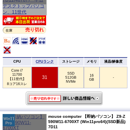
売り切れ
在庫
CPU
CPUランク
ストレージ
メモリ
液晶/解像度
Core i7
SSD
11700
16
31
512GB
-
【11世代】
GB
NVMe
8コア16スレ
mouse computer 【即納パソコン】 Z9-Z
590W11-6700XT (Win11pro64)(SSD新品)
7D11