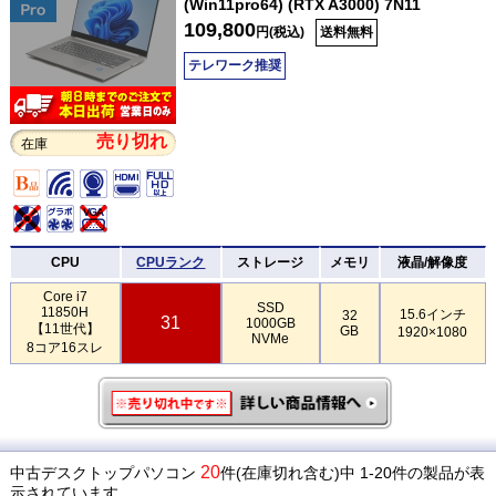
(Win11pro64) (RTX A3000) 7N11
109,800
円(税込)
送料無料
テレワーク推奨
売り切れ
在庫
CPU
CPUランク
ストレージ
メモリ
液晶/解像度
Core i7
SSD
11850H
15.6インチ
32
31
1000GB
【11世代】
GB
1920×1080
NVMe
8コア16スレ
20
中古デスクトップパソコン
件(在庫切れ含む)中 1-20件の製品が表
示されています。