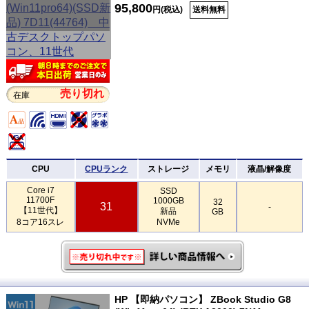
95,800
円(税込)
送料無料
売り切れ
在庫
CPU
CPUランク
ストレージ
メモリ
液晶/解像度
Core i7
SSD
11700F
1000GB
32
31
-
【11世代】
新品
GB
8コア16スレ
NVMe
HP 【即納パソコン】 ZBook Studio G8