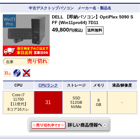
中古デスクトップパソコン メーカー名・製品名
DELL 【即納パソコン】OptiPlex 5090 S
FF (Win11pro64) 7D11
49,800
円(税込)
送料無料
売り切れ
在庫
CPU
CPUランク
ストレージ
メモリ
液晶/解像度
Core i7
SSD
11700
8
31
512GB
-
【11世代】
GB
NVMe
8コア16スレ