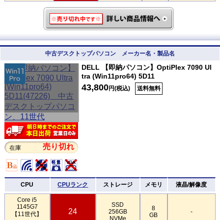
中古デスクトップパソコン メーカー名・製品名
DELL 【即納パソコン】OptiPlex 7090 Ul
tra (Win11pro64) 5D11
43,800
円(税込)
送料無料
売り切れ
在庫
CPU
CPUランク
ストレージ
メモリ
液晶/解像度
Core i5
SSD
1145G7
8
24
256GB
-
【11世代】
GB
NVMe