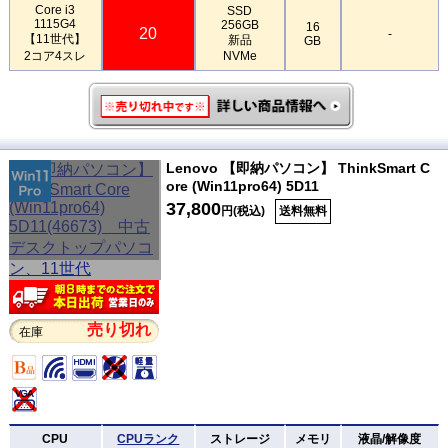
Core i3
SSD
1115G4
256GB
16
20
-
【11世代】
新品
GB
2コア4スレ
NVMe
Lenovo 【即納パソコン】 ThinkSmart C
ore (Win11pro64) 5D11
37,800
円(税込)
送料無料
売り切れ
在庫
CPU
CPUランク
ストレージ
メモリ
液晶/解像度