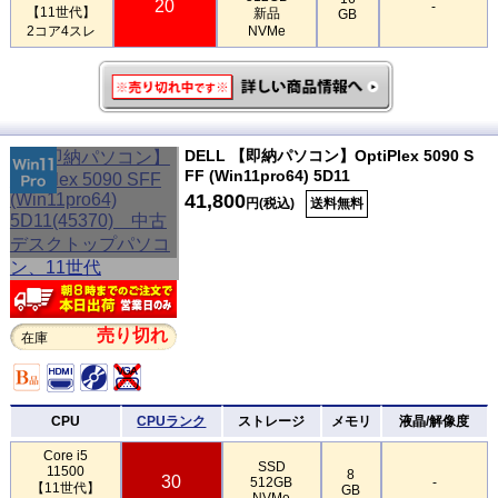
20
-
【11世代】
新品
GB
2コア4スレ
NVMe
DELL 【即納パソコン】OptiPlex 5090 S
FF (Win11pro64) 5D11
41,800
円(税込)
送料無料
売り切れ
在庫
CPU
CPUランク
ストレージ
メモリ
液晶/解像度
Core i5
SSD
11500
8
30
512GB
-
【11世代】
GB
NVMe