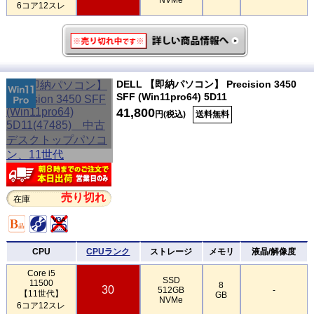
6コア12スレ
DELL 【即納パソコン】 Precision 3450
SFF (Win11pro64) 5D11
41,800
円(税込)
送料無料
売り切れ
在庫
CPU
CPUランク
ストレージ
メモリ
液晶/解像度
Core i5
SSD
11500
8
30
512GB
-
【11世代】
GB
NVMe
6コア12スレ