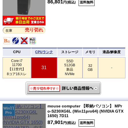
86,801
円(税込)
送料無料
売り切れ
在庫
CPU
CPUランク
ストレージ
メモリ
液晶/解像度
Core i7
SSD
11700
512GB
32
31
-
【11世代】
新品
GB
8コア16スレ
NVMe
mouse computer 【即納パソコン】 MPr
o-S230XG6L (Win11pro64) (NVIDIA GTX
1650) 7D11
87,901
円(税込)
送料無料