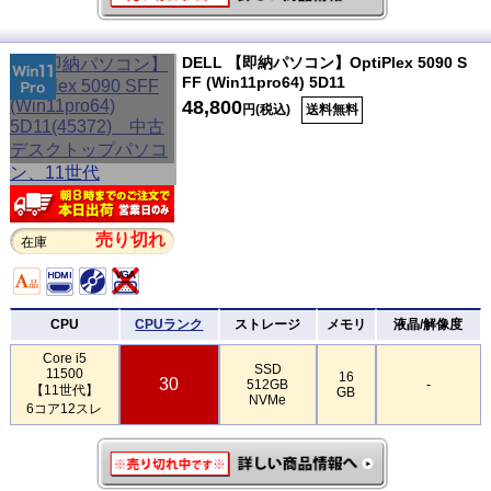
DELL 【即納パソコン】OptiPlex 5090 S
FF (Win11pro64) 5D11
48,800
円(税込)
送料無料
売り切れ
在庫
CPU
CPUランク
ストレージ
メモリ
液晶/解像度
Core i5
SSD
11500
16
30
512GB
-
【11世代】
GB
NVMe
6コア12スレ