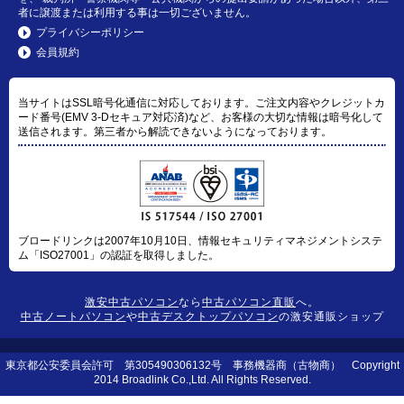
者に譲渡または利用する事は一切ございません。
プライバシーポリシー
会員規約
当サイトはSSL暗号化通信に対応しております。ご注文内容やクレジットカ
ード番号(EMV 3-Dセキュア対応済)など、お客様の大切な情報は暗号化して
送信されます。第三者から解読できないようになっております。
ブロードリンクは2007年10月10日、情報セキュリティマネジメントシステ
ム「ISO27001」の認証を取得しました。
激安中古パソコン
なら
中古パソコン直販
へ。
中古ノートパソコン
や
中古デスクトップパソコン
の激安通販ショップ
東京都公安委員会許可 第305490306132号 事務機器商（古物商） Copyright
2014 Broadlink Co.,Ltd. All Rights Reserved.