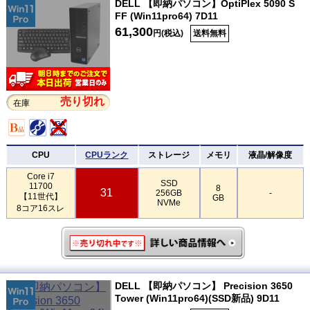
DELL 【即納パソコン】OptiPlex 5090 S
FF (Win11pro64) 7D11
61,300
円(税込)
送料無料
売り切れ
在庫
CPU
CPUランク
ストレージ
メモリ
液晶/解像度
Core i7
SSD
11700
8
31
256GB
-
【11世代】
GB
NVMe
8コア16スレ
DELL 【即納パソコン】 Precision 3650
Tower (Win11pro64)(SSD新品) 9D11