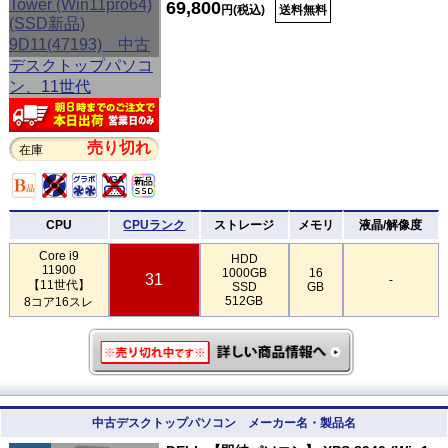
69,800
円(税込)
送料無料
売り切れ
在庫
CPU
CPUランク
ストレージ
メモリ
液晶/解像度
Core i9
HDD
11900
1000GB
16
31
-
【11世代】
SSD
GB
512GB
8コア16スレ
中古デスクトップパソコン メーカー名・製品名