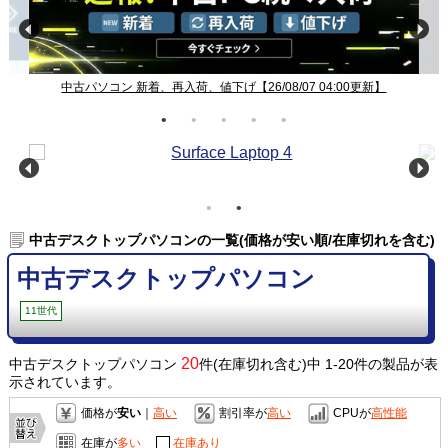
中古パソコン 新着、再入荷、値下げ【26/08/07 04:00更新】
中古デスクトップパソコンの一覧(価格が安い順/在庫切れを含む)
中古デスクトップパソコン
11世代
20
中古デスクトップパソコン
件(在庫切れ含む)中 1-20件の製品が表
示されています。
価格が
安い
｜
高い
割引率が
高い
CPUが
高性能
在庫が
多い
在庫あり