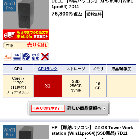
DELL 【即納パソコン】 XPS 8940 (Win1
1pro64) 7D11
76,800
円(税込)
送料無料
売り切れ
在庫
CPU
CPUランク
ストレージ
メモリ
液晶/解像度
Core i7
SSD
11700
16
31
256GB
-
【11世代】
GB
NVMe
8コア16スレ
HP 【即納パソコン】 Z2 G8 Tower Work
station (Win11pro64)(SSD新品) 7D11