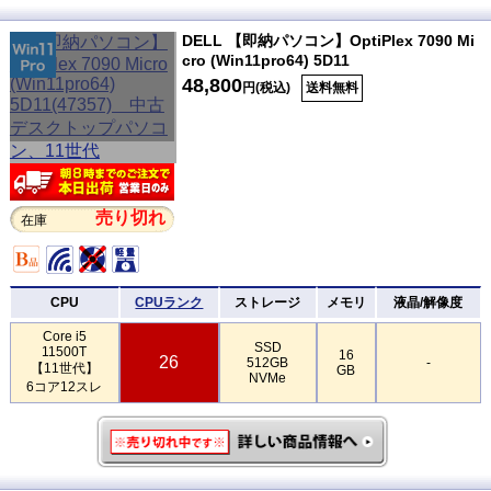
DELL 【即納パソコン】OptiPlex 7090 Mi
cro (Win11pro64) 5D11
48,800
円(税込)
送料無料
売り切れ
在庫
CPU
CPUランク
ストレージ
メモリ
液晶/解像度
Core i5
SSD
11500T
16
26
512GB
-
【11世代】
GB
NVMe
6コア12スレ