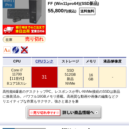
FF (Win11pro64)(SSD新品)
55,800
円(税込)
送料無料
売り切れ
在庫
CPU
CPUランク
ストレージ
メモリ
液晶/解像度
Core i7
SSD
11700
512GB
16
31
-
【11世代】
新品
GB
8コア16スレ
NVMe
高性能&爆速のデスクトップPC。レスポンスが早いNVMe接続のSSDは新品
に換装済み。パワフル16GBメモリ搭載。高画質な動画や画像の編集などク
リエイティブな作業もサクサク。強さと速さを兼