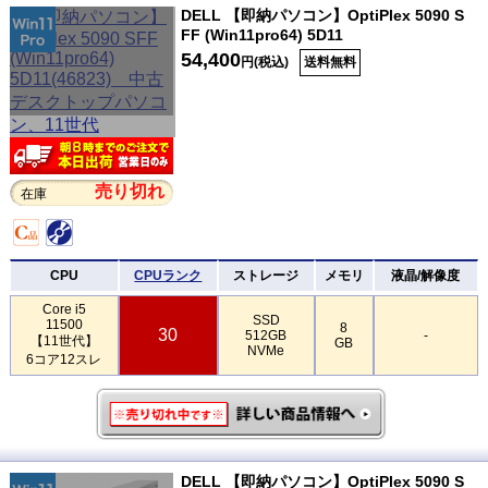
DELL 【即納パソコン】OptiPlex 5090 S
FF (Win11pro64) 5D11
54,400
円(税込)
送料無料
売り切れ
在庫
CPU
CPUランク
ストレージ
メモリ
液晶/解像度
Core i5
SSD
11500
8
30
512GB
-
【11世代】
GB
NVMe
6コア12スレ
DELL 【即納パソコン】OptiPlex 5090 S