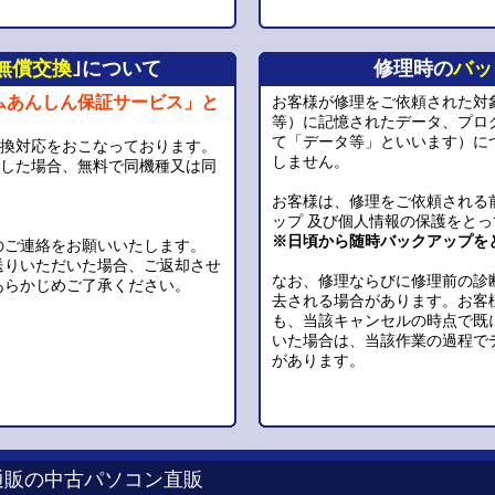
無償交換
｣について
修理時の
バッ
ムあんしん保証サービス」と
お客様が修理をご依頼された対
等）に記憶されたデータ、プロ
て「データ等」といいます）に
交換対応をおこなっております。
しません。
生した場合、無料で同機種又は同
お客様は、修理をご依頼される
。
ップ 及び個人情報の保護をと
※日頃から随時バックアップを
のご連絡をお願いいたします。
送りいただいた場合、ご返却させ
なお、修理ならびに修理前の診
あらかじめご了承ください。
去される場合があります。お客
も、当該キャンセルの時点で既
いた場合は、当該作業の過程で
があります。
通販の中古パソコン直販