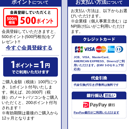
ポイント
お支払い方法
について
について
お支払い方法は、以下からお選
びいただけます。
※企業様（個人事業主含む）は
NP掛け払いがご利用いただけ
会員登録していただきますと、
ます。
500ポイント(500円相当)をプ
レゼント!!
今すぐ会員登録する
JCB、VISA、MasterCard、
AMERICAN EXPRESS、Dinersがご利
用いただけます。(EMV 3-Dセキュア対
応済)
ご購入金額（税抜）100円につ
代金引換(代引き)手数料は無料です
き、1ポイント付与いたしま
す。例えば、20,000円（税
抜）のノートパソコンをご購入
いただくと、200ポイント付与
されます！
※有効期限は最後のご購入から
PayPay銀行がご利用いただけます
12ヶ月となります