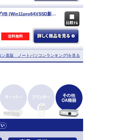
NEC 【即納パソコン】VersaPro UltraLite タイプVB (Win11pro64)(SSD新品) 5N8(SSD新品)
送料無料
ソコン直販
ノートパソコンランキング]を見る