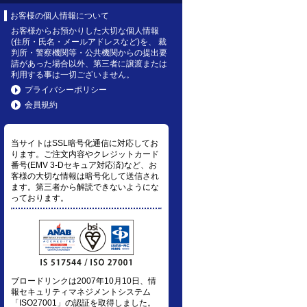
お客様の個人情報について
お客様からお預かりした大切な個人情報
(住所・氏名・メールアドレスなど)を、 裁
判所・警察機関等・公共機関からの提出要
請があった場合以外、第三者に譲渡または
利用する事は一切ございません。
プライバシーポリシー
会員規約
当サイトはSSL暗号化通信に対応してお
ります。ご注文内容やクレジットカード
番号(EMV 3-Dセキュア対応済)など、お
客様の大切な情報は暗号化して送信され
ます。第三者から解読できないようにな
っております。
ブロードリンクは2007年10月10日、情
報セキュリティマネジメントシステム
「ISO27001」の認証を取得しました。