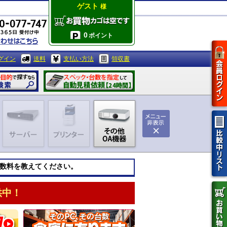
ゲスト
様
0
ポイント
グイン
送料
支払い方法
領収書
数料を教えてください。
供中！