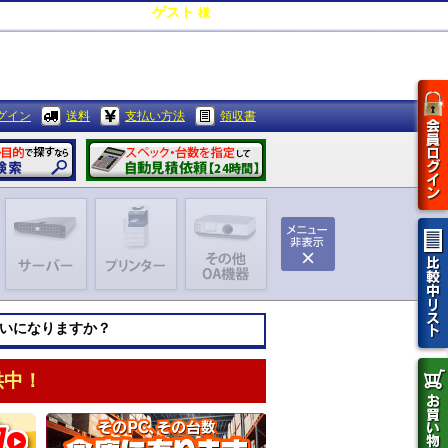
ゲスト
様
0
ポイント
グイン
送料
支払い方法
領収書
いになりますか？
供中！