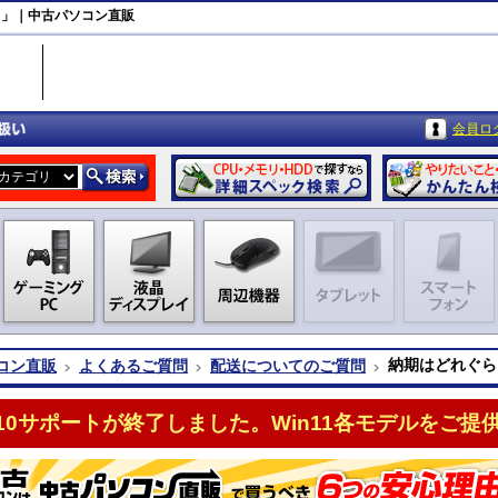
 」｜中古パソコン直販
会員ロ
納期はどれぐら
コン直販
よくあるご質問
配送についてのご質問
n10サポートが終了しました。Win11各モデルをご提