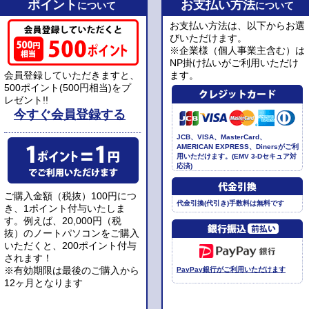
ポイント
お支払い方法
について
について
お支払い方法は、以下からお選
びいただけます。
※企業様（個人事業主含む）は
NP掛け払いがご利用いただけ
会員登録していただきますと、
ます。
500ポイント(500円相当)をプ
レゼント!!
今すぐ会員登録する
JCB、VISA、MasterCard、
AMERICAN EXPRESS、Dinersがご利
用いただけます。(EMV 3-Dセキュア対
応済)
ご購入金額（税抜）100円につ
代金引換(代引き)手数料は無料です
き、1ポイント付与いたしま
す。例えば、20,000円（税
抜）のノートパソコンをご購入
いただくと、200ポイント付与
されます！
※有効期限は最後のご購入から
PayPay銀行がご利用いただけます
12ヶ月となります