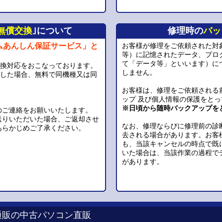
無償交換
｣について
修理時の
バッ
ムあんしん保証サービス」と
お客様が修理をご依頼された対
等）に記憶されたデータ、プロ
て「データ等」といいます）に
交換対応をおこなっております。
しません。
生した場合、無料で同機種又は同
お客様は、修理をご依頼される
。
ップ 及び個人情報の保護をと
※日頃から随時バックアップを
のご連絡をお願いいたします。
送りいただいた場合、ご返却させ
なお、修理ならびに修理前の診
あらかじめご了承ください。
去される場合があります。お客
も、当該キャンセルの時点で既
いた場合は、当該作業の過程で
があります。
通販の中古パソコン直販