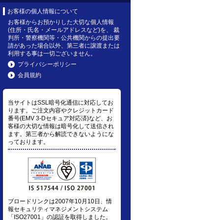
お客様の個人情報について
お客様からお預かりした大切な個人情報
(住所・氏名・メールアドレスなど)を、 裁
判所・警察機関等・公共機関からの提出要
請があった場合以外、第三者に譲渡または
利用する事は一切ございません。
プライバシーポリシー
会員規約
当サイトはSSL暗号化通信に対応してお
ります。ご注文内容やクレジットカード
番号(EMV 3-Dセキュア対応済)など、お
客様の大切な情報は暗号化して送信され
ます。第三者から解読できないようにな
っております。
ブロードリンクは2007年10月10日、情
報セキュリティマネジメントシステム
「ISO27001」の認証を取得しました。