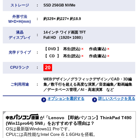
ストレージ
：
SSD 256GB NVMe
外形寸法
：
約329× 約227× 約18.9
W×D×H(mm)
液晶
14インチ ワイド画面 TFT
：
ディスプレイ
Full HD （1920× 1080）
【
DVD
】
再生(読込)
×
作成(書込)
×
光学ドライブ
：
【
CD
】
再生(読込)
×
作成(書込)
×
20
CPUランク
：
WEBデザイン／グラフィックデザイン／CAD・3D編
ご利用用途
：
集／数千行を超える高度な演算／音楽編集／動画編集
／データベース管理／AI・高速演算 など
オプションを選択する
詳しいスペックを見る
が「Lenovo 【即納パソコン】ThinkPad T490
(Win11pro64) 5N8」をおすすめする理由は？
OSは最新版Windows11 Proです。
CPUには高性能なIntel Core i5 1.6GHzを搭載。