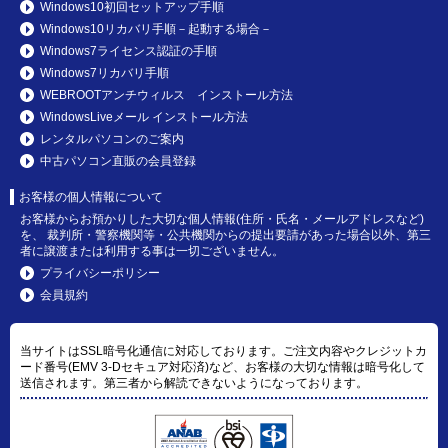
Windows10初回セットアップ手順
Windows10リカバリ手順－起動する場合－
Windows7ライセンス認証の手順
Windows7リカバリ手順
WEBROOTアンチウィルス インストール方法
WindowsLiveメール インストール方法
レンタルパソコンのご案内
中古パソコン直販の会員登録
お客様の個人情報について
お客様からお預かりした大切な個人情報(住所・氏名・メールアドレスなど)
を、 裁判所・警察機関等・公共機関からの提出要請があった場合以外、第三
者に譲渡または利用する事は一切ございません。
プライバシーポリシー
会員規約
当サイトはSSL暗号化通信に対応しております。ご注文内容やクレジットカ
ード番号(EMV 3-Dセキュア対応済)など、お客様の大切な情報は暗号化して
送信されます。第三者から解読できないようになっております。