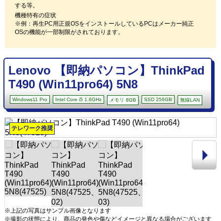
する等。
機種特有の症状
※例：再生PC用正規OSをインストールしているPCはメーカー純正
OSの機能が一部制限がされております。
Lenovo 【即納パソコン】ThinkPad
T490 (Win11pro64) 5N8
Windows11 Pro
Intel Core i5 1.6GHz
SSD 256GB
メモリ 8GB
無線LAN
テレワーク推奨
※上記の写真はサンプル画像となります
※撮影の状態により、商品の発色や傷などイメージと異なる場合がございます