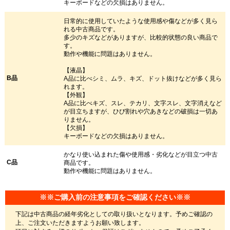
キーボードなどの欠損はありません。
日常的に使用していたような使用感や傷などが多く見ら
れる中古商品です。
多少のキズなどがありますが、比較的状態の良い商品で
す。
動作や機能に問題はありません。
【液晶】
B品
A品に比べシミ、ムラ、キズ、ドット抜けなどが多く見ら
れます。
【外観】
A品に比べキズ、スレ、テカリ、文字スレ、文字消えなど
が目立ちますが、ひび割れや穴あきなどの破損は一切あ
りません。
【欠損】
キーボードなどの欠損はありません。
かなり使い込まれた傷や使用感・劣化などが目立つ中古
C品
商品です。
動作や機能に問題はありません。
※※ご購入前の注意事項をご確認ください※※
下記は中古商品の経年劣化としての取り扱いとなります。予めご確認の
上、ご注文いただきますようお願い致します。