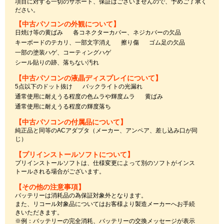
項目に対する一切のサポート、保証はございませんので、予めご了承く
ださい。
【中古パソコンの外観について】
日焼け等の黄ばみ
各コネクターカバー、ネジカバーの欠品
キーボードのテカリ、一部文字消え
擦り傷
ゴム足の欠品
一部の塗装ハゲ、コーティングハゲ
シール貼りの跡、落ちない汚れ
【中古パソコンの液晶ディスプレイについて】
5点以下のドット抜け
バックライトの光漏れ
通常使用に耐えうる程度の色ムラや輝度ムラ
黄ばみ
通常使用に耐えうる程度の輝度落ち
【中古パソコンの付属品について】
純正品と同等のACアダプタ（メーカー、アンペア、差し込み口が同
じ）
【プリインストールソフトについて】
プリインストールソフトは、仕様変更によって別のソフトがインス
トールされる場合がございます。
【その他の注意事項】
バッテリーは消耗品の為保証対象外となります。
また、リコール対象品についてはお客様より製造メーカーへお手続
きいただきます。
※例：バッテリーの完全消耗、バッテリーの交換メッセージが表示