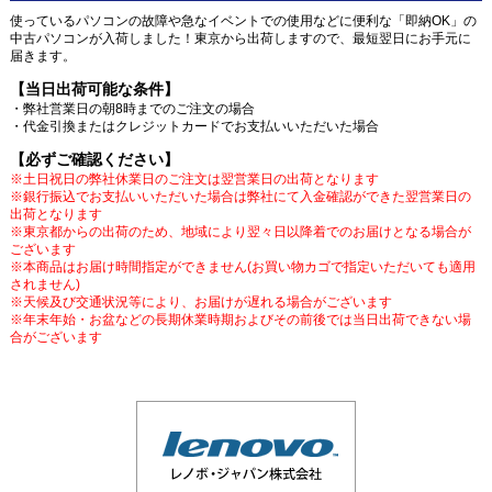
使っているパソコンの故障や急なイベントでの使用などに便利な「即納OK」の
中古パソコンが入荷しました！東京から出荷しますので、最短翌日にお手元に
届きます。
【当日出荷可能な条件】
・弊社営業日の朝8時までのご注文の場合
・代金引換またはクレジットカードでお支払いいただいた場合
【必ずご確認ください】
※土日祝日の弊社休業日のご注文は翌営業日の出荷となります
※銀行振込でお支払いいただいた場合は弊社にて入金確認ができた翌営業日の
出荷となります
※東京都からの出荷のため、地域により翌々日以降着でのお届けとなる場合が
ございます
※本商品はお届け時間指定ができません(お買い物カゴで指定いただいても適用
されません)
※天候及び交通状況等により、お届けが遅れる場合がございます
※年末年始・お盆などの長期休業時期およびその前後では当日出荷できない場
合がございます