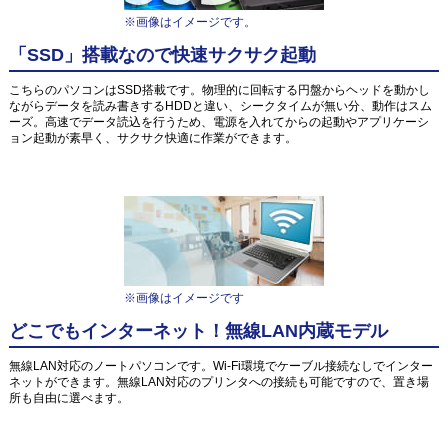
※画像はイメージです。
「SSD」搭載なので快速サクサク起動
こちらのパソコンはSSD搭載です。物理的に回転する円盤からヘッドを動かし
ながらデータを読み書きするHDDと違い、シークタイムが無い分、動作はスム
ーズ。高速でデータ読込を行うため、電源を入れてからの起動やアプリケーシ
ョン起動が素早く、サクサク快適に作業ができます。
※画像はイメージです
どこでもインターネット！無線LAN内蔵モデル
無線LAN対応のノートパソコンです。Wi-Fi環境でケーブル接続なしでインター
ネットができます。無線LAN対応のプリンタへの接続も可能ですので、置き場
所も自由に選べます。