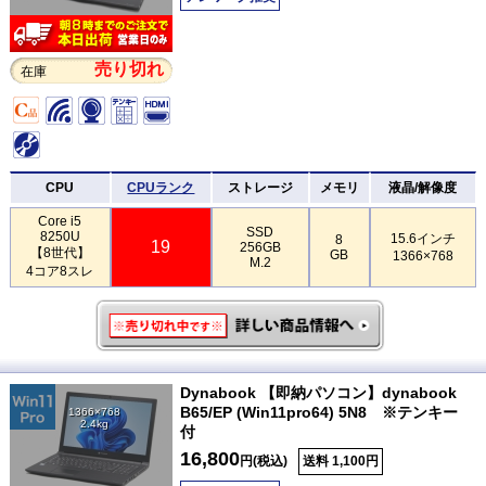
売り切れ
在庫
CPU
CPUランク
ストレージ
メモリ
液晶/解像度
Core i5
SSD
8250U
15.6インチ
8
19
256GB
【8世代】
GB
1366×768
M.2
4コア8スレ
Dynabook 【即納パソコン】dynabook
B65/EP (Win11pro64) 5N8 ※テンキー
1366×768
2.4kg
付
16,800
円(税込)
送料 1,100円