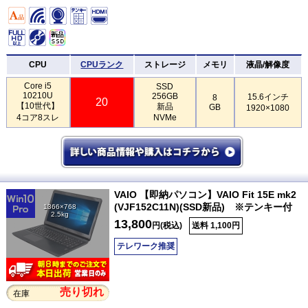
CPU
CPUランク
ストレージ
メモリ
液晶/解像度
Core i5
SSD
10210U
256GB
15.6インチ
8
20
【10世代】
新品
GB
1920×1080
4コア8スレ
NVMe
VAIO 【即納パソコン】VAIO Fit 15E mk2
(VJF152C11N)(SSD新品) ※テンキー付
1366×768
2.5kg
13,800
円(税込)
送料 1,100円
テレワーク推奨
売り切れ
在庫