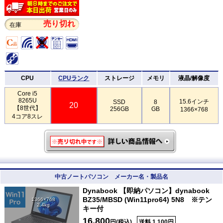
売り切れ
在庫
CPU
CPUランク
ストレージ
メモリ
液晶/解像度
Core i5
8265U
15.6インチ
SSD
8
20
【8世代】
256GB
GB
1366×768
4コア8スレ
中古ノートパソコン メーカー名・製品名
Dynabook 【即納パソコン】dynabook
BZ35/MBSD (Win11pro64) 5N8 ※テン
1366×768
2.4kg
キー付
16,800
円(税込)
送料 1,100円