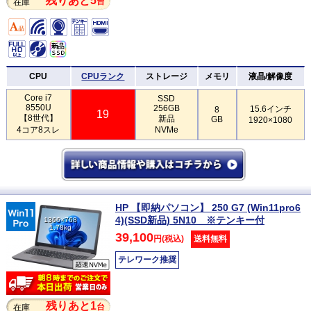
残りあと5
台
在庫
CPU
CPUランク
ストレージ
メモリ
液晶/解像度
Core i7
SSD
8550U
256GB
15.6インチ
8
19
【8世代】
新品
GB
1920×1080
4コア8スレ
NVMe
HP 【即納パソコン】 250 G7 (Win11pro6
4)(SSD新品) 5N10 ※テンキー付
1366×768
1.78kg
39,100
円(税込)
送料無料
テレワーク推奨
残りあと1
台
在庫