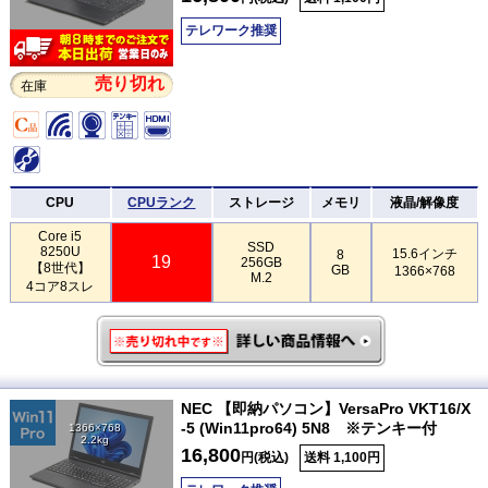
テレワーク推奨
売り切れ
在庫
CPU
CPUランク
ストレージ
メモリ
液晶/解像度
Core i5
SSD
8250U
15.6インチ
8
19
256GB
【8世代】
GB
1366×768
M.2
4コア8スレ
NEC 【即納パソコン】VersaPro VKT16/X
-5 (Win11pro64) 5N8 ※テンキー付
1366×768
2.2kg
16,800
円(税込)
送料 1,100円