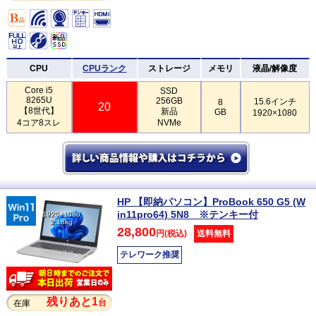
CPU
CPUランク
ストレージ
メモリ
液晶/解像度
Core i5
SSD
8265U
256GB
15.6インチ
8
20
【8世代】
新品
GB
1920×1080
4コア8スレ
NVMe
HP 【即納パソコン】ProBook 650 G5 (W
in11pro64) 5N8 ※テンキー付
1920×1080
2.18kg
28,800
円(税込)
送料無料
テレワーク推奨
残りあと1
台
在庫