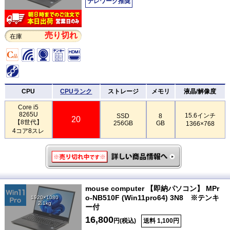
テレワーク推奨
売り切れ
在庫
CPU
CPUランク
ストレージ
メモリ
液晶/解像度
Core i5
8265U
15.6インチ
SSD
8
20
【8世代】
256GB
GB
1366×768
4コア8スレ
mouse computer 【即納パソコン】 MPr
o-NB510F (Win11pro64) 3N8 ※テンキ
1920×1080
2.1kg
ー付
16,800
円(税込)
送料 1,100円