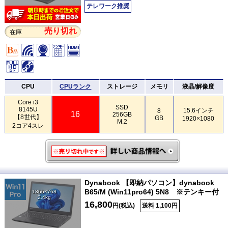
テレワーク推奨
売り切れ
在庫
CPU
CPUランク
ストレージ
メモリ
液晶/解像度
Core i3
SSD
8145U
15.6インチ
8
16
256GB
【8世代】
GB
1920×1080
M.2
2コア4スレ
Dynabook 【即納パソコン】dynabook
B65/M (Win11pro64) 5N8 ※テンキー付
1366×768
2.4kg
16,800
円(税込)
送料 1,100円