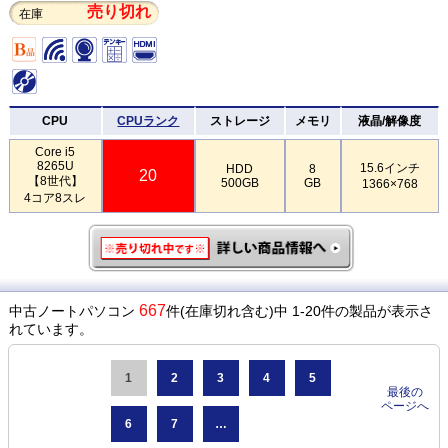
売り切れ
在庫
CPU
CPUランク
ストレージ
メモリ
液晶/解像度
Core i5
8265U
15.6インチ
HDD
8
20
【8世代】
500GB
GB
1366×768
4コア8スレ
667
中古ノートパソコン
件(在庫切れ含む)中 1-20件の製品が表示さ
れています。
1
2
3
4
5
最後の
ページへ
6
7
…