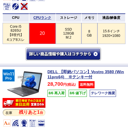
CPU
CPUランク
ストレージ
メモリ
液晶/解像度
Core i5
SSD
8265U
15.6インチ
8
20
128GB
【8世代】
GB
1920×1080
M.2
4コア8スレ
DELL 【即納パソコン】Vostro 3580 (Win
11pro64) ※テンキー付
1920×1080
2.28kg
28,700
円(税込)
送料無料
8/6 再入荷
8/6 値下げ
テレワーク推奨
残りあと1
台
在庫