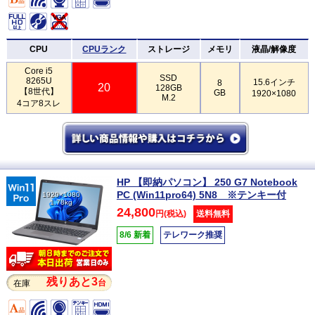
CPU
CPUランク
ストレージ
メモリ
液晶/解像度
Core i5
SSD
8265U
15.6インチ
8
20
128GB
【8世代】
GB
1920×1080
M.2
4コア8スレ
HP 【即納パソコン】 250 G7 Notebook
PC (Win11pro64) 5N8 ※テンキー付
1920×1080
1.78kg
24,800
円(税込)
送料無料
8/6 新着
テレワーク推奨
残りあと3
台
在庫