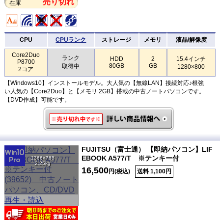
売り切れ
在庫
CPU
CPUランク
ストレージ
メモリ
液晶/解像度
Core2Duo
ランク
HDD
2
15.4インチ
P8700
80GB
GB
取得中
1280×800
2コア
【Windows10】インストールモデル。大人気の【無線LAN】接続対応♪根強
い人気の【Core2Duo】と【メモリ 2GB】搭載の中古ノートパソコンです。
【DVD作成】可能です。
FUJITSU（富士通） 【即納パソコン】LIF
EBOOK A577/T ※テンキー付
1366×768
2.25kg
16,500
円(税込)
送料 1,100円