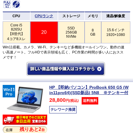
CPU
CPUランク
ストレージ
メモリ
液晶/解像度
Core i5
SSD
8265U
15.6インチ
8
20
256GB
【8世代】
GB
1920×1080
NVMe
4コア8スレ
Win11搭載。カメラ、Wi-Fi、テンキーなど多機能オールインワン。動作の速
い高速ノート。フルHDで表示領域も広く、PC作業の時間が多い人におスス
メです！
HP 【即納パソコン】ProBook 650 G5 (W
in11pro64)(SSD新品) 5N8 ※テンキー付
1920×1080
2.18kg
28,800
円(税込)
送料無料
テレワーク推奨
残りあと2
台
在庫