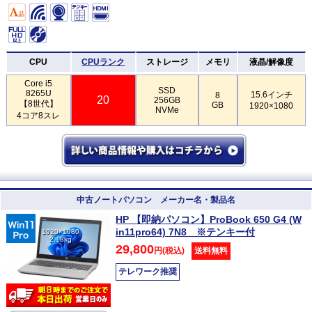
CPU
CPUランク
ストレージ
メモリ
液晶/解像度
Core i5
SSD
8265U
15.6インチ
8
20
256GB
【8世代】
GB
1920×1080
NVMe
4コア8スレ
中古ノートパソコン メーカー名・製品名
HP 【即納パソコン】ProBook 650 G4 (W
in11pro64) 7N8 ※テンキー付
1920×1080
2.18kg
29,800
円(税込)
送料無料
テレワーク推奨