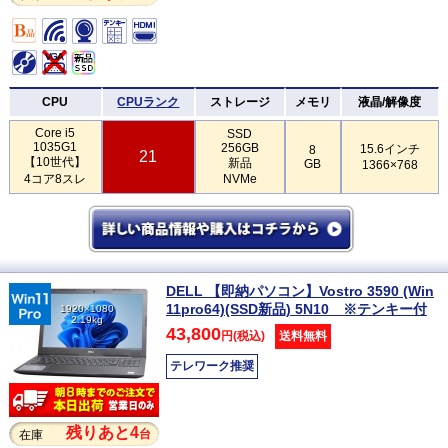
CPU
CPUランク
ストレージ
メモリ
液晶/解像度
Core i5
SSD
1035G1
256GB
15.6インチ
8
21
【10世代】
新品
GB
1366×768
4コア8スレ
NVMe
DELL 【即納パソコン】Vostro 3590 (Win
11pro64)(SSD新品) 5N10 ※テンキー付
1920×1080
2.19kg
43,800
円(税込)
送料無料
テレワーク推奨
残りあと4
台
在庫