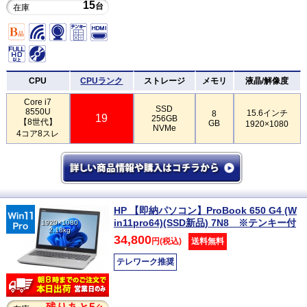
15
台
在庫
CPU
CPUランク
ストレージ
メモリ
液晶/解像度
Core i7
SSD
8550U
15.6インチ
8
19
256GB
【8世代】
GB
1920×1080
NVMe
4コア8スレ
HP 【即納パソコン】ProBook 650 G4 (W
in11pro64)(SSD新品) 7N8 ※テンキー付
1920×1080
2.18kg
34,800
円(税込)
送料無料
テレワーク推奨