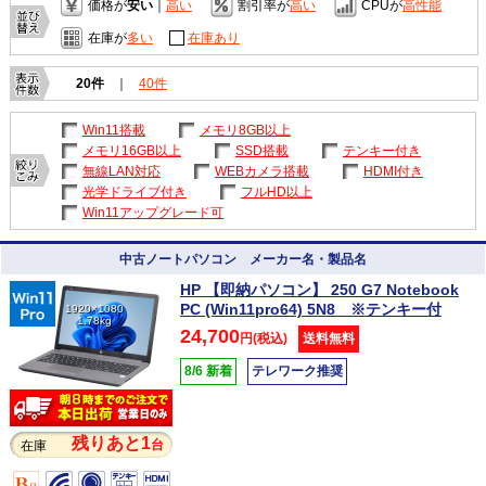
価格が
安い
｜
高い
割引率が
高い
CPUが
高性能
在庫が
多い
在庫あり
20件
｜
40件
Win11搭載
メモリ8GB以上
メモリ16GB以上
SSD搭載
テンキー付き
無線LAN対応
WEBカメラ搭載
HDMI付き
光学ドライブ付き
フルHD以上
Win11アップグレード可
中古ノートパソコン メーカー名・製品名
HP 【即納パソコン】 250 G7 Notebook
PC (Win11pro64) 5N8 ※テンキー付
1920×1080
1.78kg
24,700
円(税込)
送料無料
8/6 新着
テレワーク推奨
残りあと1
台
在庫