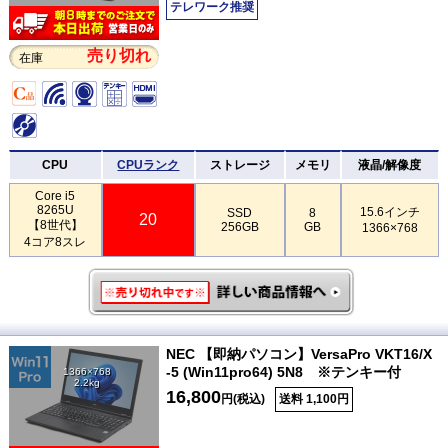
テレワーク推奨
売り切れ
在庫
CPU
CPUランク
ストレージ
メモリ
液晶/解像度
Core i5
8265U
15.6インチ
SSD
8
20
【8世代】
256GB
GB
1366×768
4コア8スレ
NEC 【即納パソコン】VersaPro VKT16/X
-5 (Win11pro64) 5N8 ※テンキー付
1366×768
2.2kg
16,800
円(税込)
送料 1,100円