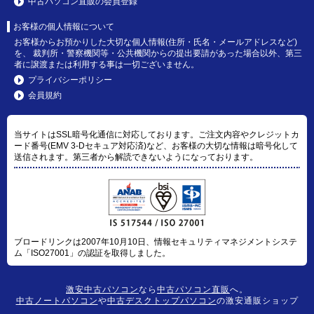
中古パソコン直販の会員登録
お客様の個人情報について
お客様からお預かりした大切な個人情報(住所・氏名・メールアドレスなど)
を、 裁判所・警察機関等・公共機関からの提出要請があった場合以外、第三
者に譲渡または利用する事は一切ございません。
プライバシーポリシー
会員規約
当サイトはSSL暗号化通信に対応しております。ご注文内容やクレジットカ
ード番号(EMV 3-Dセキュア対応済)など、お客様の大切な情報は暗号化して
送信されます。第三者から解読できないようになっております。
ブロードリンクは2007年10月10日、情報セキュリティマネジメントシステ
ム「ISO27001」の認証を取得しました。
激安中古パソコン
なら
中古パソコン直販
へ。
中古ノートパソコン
や
中古デスクトップパソコン
の激安通販ショップ