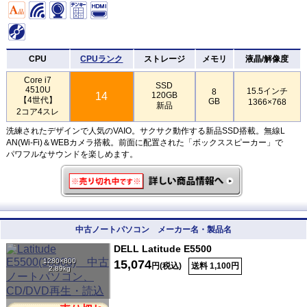
CPU
CPUランク
ストレージ
メモリ
液晶/解像度
Core i7
SSD
4510U
15.5インチ
8
14
120GB
【4世代】
GB
1366×768
新品
2コア4スレ
洗練されたデザインで人気のVAIO。サクサク動作する新品SSD搭載。無線L
AN(Wi-Fi)＆WEBカメラ搭載。前面に配置された「ボックススピーカー」で
パワフルなサウンドを楽しめます。
中古ノートパソコン メーカー名・製品名
DELL Latitude E5500
1280×800
15,074
円(税込)
送料 1,100円
2.89kg