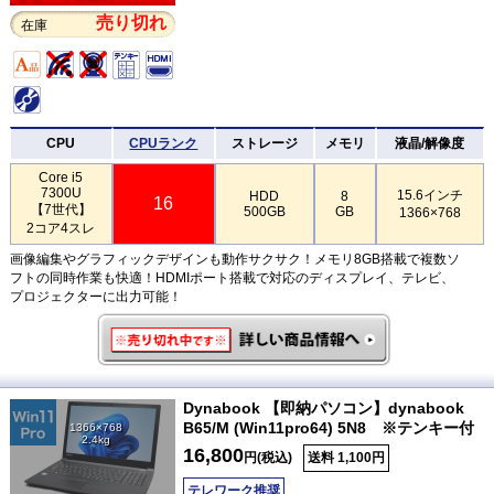
売り切れ
在庫
CPU
CPUランク
ストレージ
メモリ
液晶/解像度
Core i5
7300U
15.6インチ
HDD
8
16
【7世代】
500GB
GB
1366×768
2コア4スレ
画像編集やグラフィックデザインも動作サクサク！メモリ8GB搭載で複数ソ
フトの同時作業も快適！HDMIポート搭載で対応のディスプレイ、テレビ、
プロジェクターに出力可能！
Dynabook 【即納パソコン】dynabook
B65/M (Win11pro64) 5N8 ※テンキー付
1366×768
2.4kg
16,800
円(税込)
送料 1,100円
テレワーク推奨