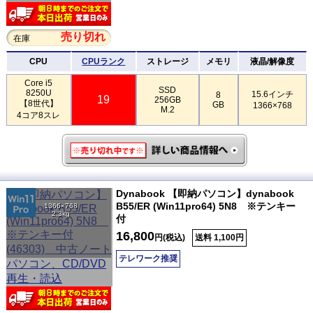
売り切れ
在庫
CPU
CPUランク
ストレージ
メモリ
液晶/解像度
Core i5
SSD
8250U
15.6インチ
8
19
256GB
【8世代】
GB
1366×768
M.2
4コア8スレ
Dynabook 【即納パソコン】dynabook
B55/ER (Win11pro64) 5N8 ※テンキー
1366×768
2.3kg
付
16,800
円(税込)
送料 1,100円
テレワーク推奨