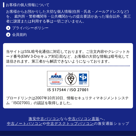
お客様の個人情報について
お客様からお預かりした大切な個人情報(住所・氏名・メールアドレスなど)
を、 裁判所・警察機関等・公共機関からの提出要請があった場合以外、第三
者に譲渡または利用する事は一切ございません。
プライバシーポリシー
会員規約
当サイトはSSL暗号化通信に対応しております。ご注文内容やクレジットカ
ード番号(EMV 3-Dセキュア対応済)など、お客様の大切な情報は暗号化して
送信されます。第三者から解読できないようになっております。
ブロードリンクは2007年10月10日、情報セキュリティマネジメントシステ
ム「ISO27001」の認証を取得しました。
激安中古パソコン
なら
中古パソコン直販
へ。
中古ノートパソコン
や
中古デスクトップパソコン
の激安通販ショップ