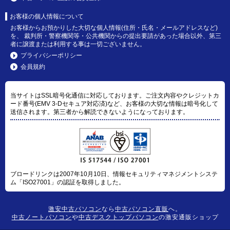
お客様の個人情報について
お客様からお預かりした大切な個人情報(住所・氏名・メールアドレスなど)
を、 裁判所・警察機関等・公共機関からの提出要請があった場合以外、第三
者に譲渡または利用する事は一切ございません。
プライバシーポリシー
会員規約
当サイトはSSL暗号化通信に対応しております。ご注文内容やクレジットカ
ード番号(EMV 3-Dセキュア対応済)など、お客様の大切な情報は暗号化して
送信されます。第三者から解読できないようになっております。
ブロードリンクは2007年10月10日、情報セキュリティマネジメントシステ
ム「ISO27001」の認証を取得しました。
激安中古パソコン
なら
中古パソコン直販
へ。
中古ノートパソコン
や
中古デスクトップパソコン
の激安通販ショップ