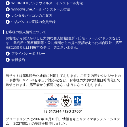
WEBROOTアンチウィルス インストール方法
WindowsLiveメール インストール方法
レンタルパソコンのご案内
中古パソコン直販の会員登録
お客様の個人情報について
お客様からお預かりした大切な個人情報(住所・氏名・メールアドレスなど)
を、 裁判所・警察機関等・公共機関からの提出要請があった場合以外、第三
者に譲渡または利用する事は一切ございません。
プライバシーポリシー
会員規約
当サイトはSSL暗号化通信に対応しております。ご注文内容やクレジットカ
ード番号(EMV 3-Dセキュア対応済)など、お客様の大切な情報は暗号化して
送信されます。第三者から解読できないようになっております。
ブロードリンクは2007年10月10日、情報セキュリティマネジメントシステ
ム「ISO27001」の認証を取得しました。