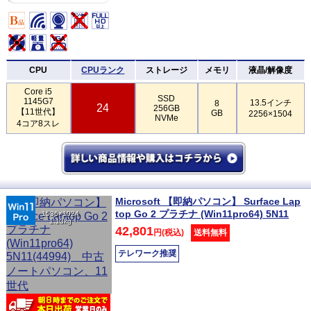
CPU
CPUランク
ストレージ
メモリ
液晶/解像度
Core i5
SSD
1145G7
13.5インチ
8
24
256GB
【11世代】
GB
2256×1504
NVMe
4コア8スレ
Microsoft 【即納パソコン】 Surface Lap
top Go 2 プラチナ (Win11pro64) 5N11
1536×1024
1.13kg
42,801
円(税込)
送料無料
テレワーク推奨