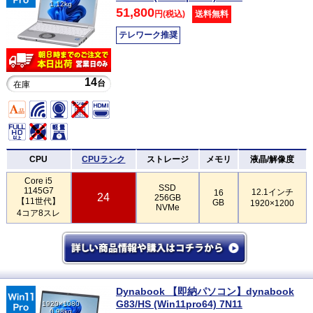
1.12kg
51,800
円(税込)
送料無料
テレワーク推奨
14
台
在庫
CPU
CPUランク
ストレージ
メモリ
液晶/解像度
Core i5
SSD
1145G7
12.1インチ
16
24
256GB
【11世代】
GB
1920×1200
NVMe
4コア8スレ
Dynabook 【即納パソコン】dynabook
G83/HS (Win11pro64) 7N11
1920×1080
0.98kg