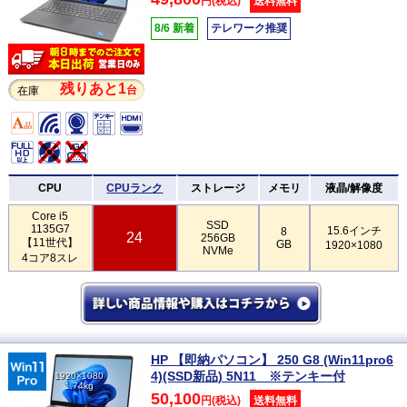
円(税込)
送料無料
8/6 新着
テレワーク推奨
残りあと1
台
在庫
CPU
CPUランク
ストレージ
メモリ
液晶/解像度
Core i5
SSD
1135G7
15.6インチ
8
24
256GB
【11世代】
GB
1920×1080
NVMe
4コア8スレ
HP 【即納パソコン】 250 G8 (Win11pro6
4)(SSD新品) 5N11 ※テンキー付
1920×1080
1.74kg
50,100
円(税込)
送料無料