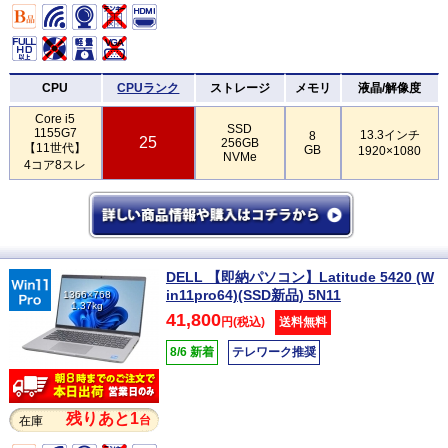
CPU
CPUランク
ストレージ
メモリ
液晶/解像度
Core i5
SSD
1155G7
13.3インチ
8
25
256GB
【11世代】
GB
1920×1080
NVMe
4コア8スレ
DELL 【即納パソコン】Latitude 5420 (W
in11pro64)(SSD新品) 5N11
1366×768
1.37kg
41,800
円(税込)
送料無料
8/6 新着
テレワーク推奨
残りあと1
台
在庫