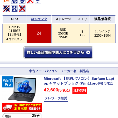
CPU
CPUランク
ストレージ
メモリ
液晶/解像度
Core i5
SSD
1145G7
13.5インチ
8
24
256GB
【11世代】
GB
2256×1504
NVMe
4コア8スレ
中古ノートパソコン メーカー名・製品名
Microsoft 【即納パソコン】Surface Lapt
op 4 マットブラック (Win11pro64) 5N11
2256×1504
1.29kg
42,600
円(税込)
送料無料
テレワーク推奨
29
台
在庫