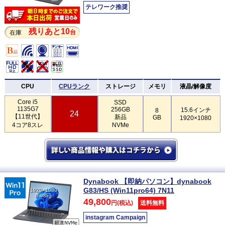
テレワーク推奨
残りあと10
台
在庫
CPU
CPUランク
ストレージ
メモリ
液晶/解像度
Core i5
SSD
1135G7
256GB
15.6インチ
8
24
【11世代】
新品
GB
1920×1080
4コア8スレ
NVMe
Dynabook 【即納パソコン】dynabook
G83/HS (Win11pro64) 7N11
1920×1080
0.98kg
49,800
円(税込)
送料無料
instagram Campaign