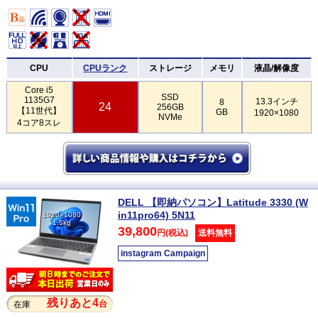
CPU
CPUランク
ストレージ
メモリ
液晶/解像度
Core i5
SSD
1135G7
13.3インチ
8
24
256GB
【11世代】
GB
1920×1080
NVMe
4コア8スレ
DELL 【即納パソコン】Latitude 3330 (W
in11pro64) 5N11
1920×1080
1.5kg
39,800
円(税込)
送料無料
instagram Campaign
残りあと4
台
在庫