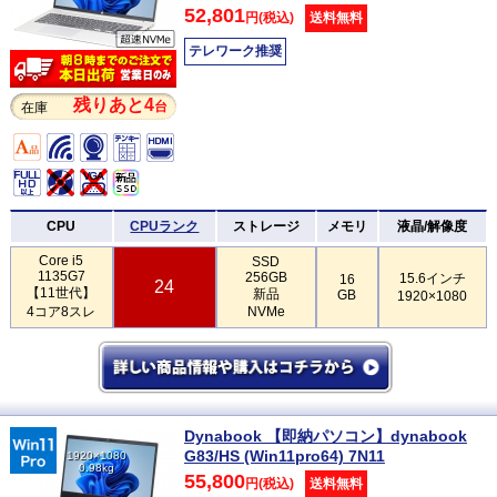
52,801
円(税込)
送料無料
テレワーク推奨
残りあと4
台
在庫
CPU
CPUランク
ストレージ
メモリ
液晶/解像度
Core i5
SSD
1135G7
256GB
15.6インチ
16
24
【11世代】
新品
GB
1920×1080
4コア8スレ
NVMe
Dynabook 【即納パソコン】dynabook
G83/HS (Win11pro64) 7N11
1920×1080
0.98kg
55,800
円(税込)
送料無料