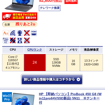
52,800
円(税込)
送料無料
テレワーク推奨
残りあと2
台
在庫
CPU
CPUランク
ストレージ
メモリ
液晶/解像度
Core i7
SSD
1165G7
13.3インチ
16
24
128GB
【11世代】
GB
1920×1080
NVMe
4コア8スレ
HP 【即納パソコン】ProBook 450 G8 (W
in11pro64)(SSD新品) 5N11 ※テンキー
1920×1080
1.74kg
付