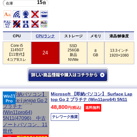
15
台
在庫
CPU
CPUランク
ストレージ
メモリ
液晶/解像度
Core i5
SSD
1145G7
256GB
13.3インチ
8
24
【11世代】
新品
GB
1920×1080
4コア8スレ
NVMe
Microsoft 【即納パソコン】 Surface Lap
top Go 2 プラチナ (Win11pro64) 5N11
1536×1024
1.13kg
48,800
円(税込)
送料無料
テレワーク推奨