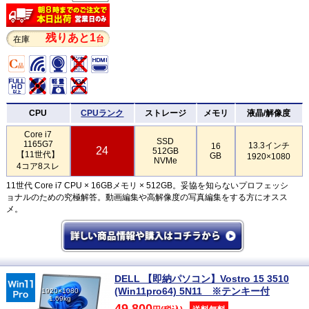
残りあと1
台
在庫
CPU
CPUランク
ストレージ
メモリ
液晶/解像度
Core i7
SSD
1165G7
13.3インチ
16
24
512GB
【11世代】
GB
1920×1080
NVMe
4コア8スレ
11世代 Core i7 CPU × 16GBメモリ × 512GB。妥協を知らないプロフェッシ
ョナルのための究極解答。動画編集や高解像度の写真編集をする方にオスス
メ。
DELL 【即納パソコン】Vostro 15 3510
(Win11pro64) 5N11 ※テンキー付
1920×1080
1.69kg
49,800