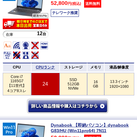
52,800
円(税込)
送料無料
テレワーク推奨
12
台
在庫
CPU
CPUランク
ストレージ
メモリ
液晶/解像度
Core i7
SSD
1165G7
13.3インチ
16
24
512GB
【11世代】
GB
1920×1080
NVMe
4コア8スレ
Dynabook 【即納パソコン】dynabook
G83/HU (Win11pro64) 7N11
1920×1080
1kg