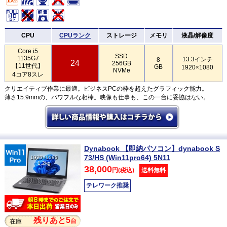
CPU
CPUランク
ストレージ
メモリ
液晶/解像度
Core i5
SSD
1135G7
13.3インチ
8
24
256GB
【11世代】
GB
1920×1080
NVMe
4コア8スレ
クリエイティブ作業に最適。ビジネスPCの枠を超えたグラフィック能力。
薄さ15.9mmの、パワフルな相棒。映像も仕事も、この一台に妥協はない。
Dynabook 【即納パソコン】dynabook S
73/HS (Win11pro64) 5N11
1920×1080
1.2kg
38,000
円(税込)
送料無料
テレワーク推奨
残りあと5
台
在庫