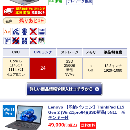
8/6 新着
テレワーク推奨
残りあと1
台
在庫
CPU
CPUランク
ストレージ
メモリ
液晶/解像度
Core i5
SSD
1145G7
256GB
13.3インチ
8
24
【11世代】
新品
GB
1920×1080
4コア8スレ
NVMe
Lenovo 【即納パソコン】ThinkPad E15
Gen 2 (Win11pro64)(SSD新品) 5N11 ※
1920×1080
1.7kg
テンキー付
49,000
円(税込)
送料無料