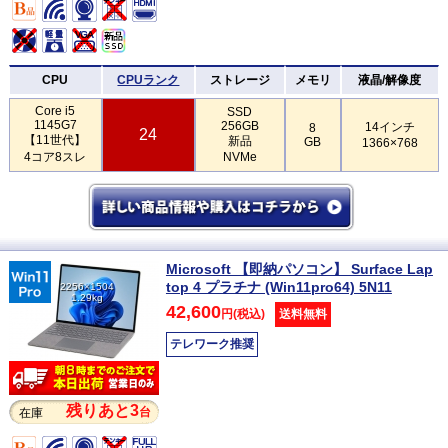
CPU
CPUランク
ストレージ
メモリ
液晶/解像度
Core i5
SSD
1145G7
256GB
14インチ
8
24
【11世代】
新品
GB
1366×768
4コア8スレ
NVMe
Microsoft 【即納パソコン】 Surface Lap
top 4 プラチナ (Win11pro64) 5N11
2256×1504
1.29kg
42,600
円(税込)
送料無料
テレワーク推奨
残りあと3
台
在庫