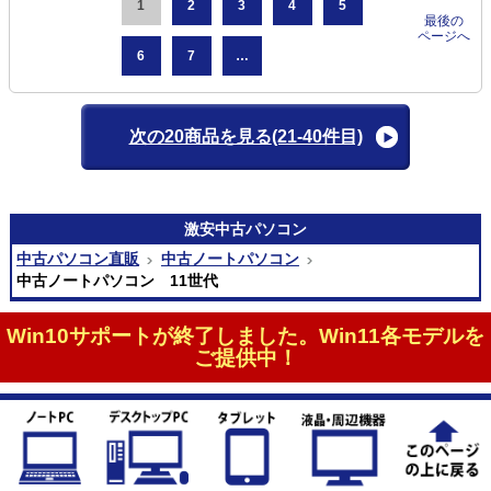
1
2
3
4
5
最後の
ページへ
6
7
…
次の20商品を見る
(21-40件目)
激安
中古パソコン
中古パソコン直販
中古ノートパソコン
中古ノートパソコン 11世代
Win10サポートが終了しました。Win11各モデルを
ご提供中！