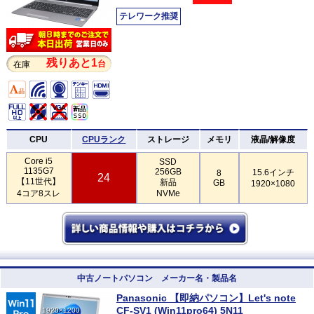
テレワーク推奨
残りあと1
台
在庫
CPU
CPUランク
ストレージ
メモリ
液晶/解像度
Core i5
SSD
1135G7
256GB
15.6インチ
8
24
【11世代】
新品
GB
1920×1080
4コア8スレ
NVMe
中古ノートパソコン メーカー名・製品名
Panasonic 【即納パソコン】Let's note
CF-SV1 (Win11pro64) 5N11
1920×1200