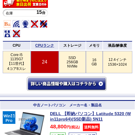
15
台
在庫
CPU
CPUランク
ストレージ
メモリ
液晶/解像度
Core i5
SSD
1135G7
12.4インチ
16
24
256GB
【11世代】
GB
1536×1024
NVMe
4コア8スレ
中古ノートパソコン メーカー名・製品名
DELL 【即納パソコン】Latitude 5320 (W
in11pro64)(SSD新品) 5N11
1920×1080
1.18kg
48,800
円(税込)
送料無料