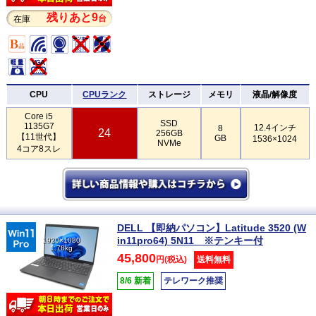
残りあと9
台
在庫
CPU
CPUランク
ストレージ
メモリ
液晶/解像度
Core i5
SSD
1135G7
12.4インチ
8
24
256GB
【11世代】
GB
1536×1024
NVMe
4コア8スレ
DELL 【即納パソコン】Latitude 3520 (W
in11pro64) 5N11 ※テンキー付
1920×1080
1.78kg
45,800
円(税込)
送料無料
8/6 新着
テレワーク推奨