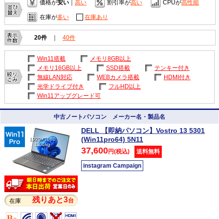
価格が
安い
｜
高い
割引率が
高い
CPUが
高性能
在庫が
多い
在庫あり
20件
｜
40件
Win11搭載
メモリ8GB以上
メモリ16GB以上
SSD搭載
テンキー付き
無線LAN対応
WEBカメラ搭載
HDMI付き
光学ドライブ付き
フルHD以上
Win11アップグレード可
中古ノートパソコン メーカー名・製品名
DELL 【即納パソコン】Vostro 13 5301
(Win11pro64) 5N11
1920×1080
1.06kg
37,600
円(税込)
送料無料
instagram Campaign
残りあと3
台
在庫