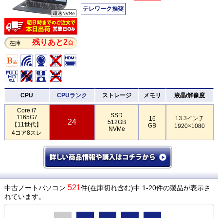
テレワーク推奨
残りあと2
台
在庫
CPU
CPUランク
ストレージ
メモリ
液晶/解像度
Core i7
SSD
1165G7
13.3インチ
16
24
512GB
【11世代】
GB
1920×1080
NVMe
4コア8スレ
521
中古ノートパソコン
件(在庫切れ含む)中 1-20件の製品が表示さ
れています。