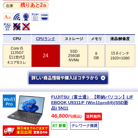
残りあと2
台
在庫
CPU
CPUランク
ストレージ
メモリ
液晶/解像度
Core i5
SSD
1135G7
15.6インチ
8
24
256GB
【11世代】
GB
1920×1080
NVMe
4コア8スレ
FUJITSU（富士通） 【即納パソコン】LIF
EBOOK U9311/F (Win11pro64)(SSD新
1920×1080
0.74kg
品) 5N11
46,800
円(税込)
送料無料
8/7 新着
テレワーク推奨