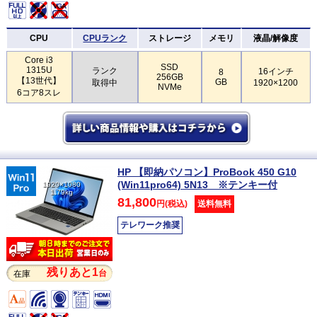
CPU
CPUランク
ストレージ
メモリ
液晶/解像度
Core i3
SSD
1315U
ランク
16インチ
8
256GB
【13世代】
GB
取得中
1920×1200
NVMe
6コア8スレ
HP 【即納パソコン】ProBook 450 G10
(Win11pro64) 5N13 ※テンキー付
1920×1080
1.79kg
81,800
円(税込)
送料無料
テレワーク推奨
残りあと1
台
在庫