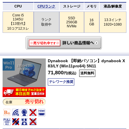
CPU
CPUランク
ストレージ
メモリ
液晶/解像度
Core i5
SSD
1345U
ランク
13.3インチ
16
256GB
【13世代】
GB
取得中
1920×1080
NVMe
10コア12スレ
Dynabook 【即納パソコン】dynabook X
83/LY (Win11pro64) 5N11
1920×1200
0.93kg
71,800
円(税込)
送料無料
テレワーク推奨
売り切れ
在庫