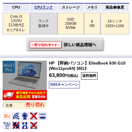
CPU
CPUランク
ストレージ
メモリ
液晶/解像度
Core i3
SSD
1315U
ランク
16インチ
8
256GB
【13世代】
GB
取得中
1920×1200
NVMe
6コア8スレ
HP 【即納パソコン】EliteBook 630 G10
(Win11pro64) 5N13
1920×1080
1.22kg
63,800
円(税込)
送料無料
SNSキャンペーン
売り切れ
在庫