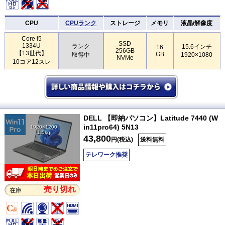
CPU
CPUランク
ストレージ
メモリ
液晶/解像度
Core i5
SSD
1334U
ランク
15.6インチ
16
256GB
【13世代】
GB
取得中
1920×1080
NVMe
10コア12スレ
DELL 【即納パソコン】Latitude 7440 (W
in11pro64) 5N13
1920×1200
1.5kg
43,800
円(税込)
送料無料
テレワーク推奨
売り切れ
在庫