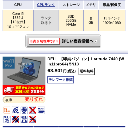
CPU
CPUランク
ストレージ
メモリ
液晶/解像度
Core i5
SSD
1335U
ランク
13.3インチ
8
256GB
【13世代】
GB
取得中
1920×1080
NVMe
10コア12スレ
DELL 【即納パソコン】Latitude 7440 (W
in11pro64) 5N13
1920×1200
1.5kg
63,801
円(税込)
送料無料
テレワーク推奨
売り切れ
在庫