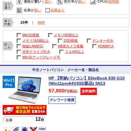
価格が
安い
｜
高い
割引率が
高い
CPUが
高性能
在庫が
多い
在庫あり
20件
｜
40件
Win11搭載
メモリ8GB以上
メモリ16GB以上
SSD搭載
テンキー付き
無線LAN対応
WEBカメラ搭載
HDMI付き
光学ドライブ付き
フルHD以上
Win11アップグレード可
中古ノートパソコン メーカー名・製品名
HP 【即納パソコン】EliteBook 630 G10
(Win11pro64)(SSD新品) 5N13
1920×1080
1.22kg
57,800
円(税込)
送料無料
テレワーク推奨
12
台
在庫