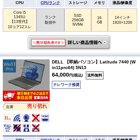
CPU
CPUランク
ストレージ
メモリ
液晶/解像度
Core i5
SSD
1345U
ランク
14インチ
16
256GB
【13世代】
GB
取得中
1920×1200
NVMe
10コア12スレ
DELL 【即納パソコン】Latitude 7440 (W
in11pro64) 5N13
1920×1200
1.06kg
64,000
円(税込)
送料無料
テレワーク推奨
売り切れ
在庫