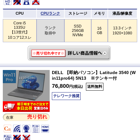
CPU
CPUランク
ストレージ
メモリ
液晶/解像度
Core i5
SSD
1335U
ランク
13.3インチ
16
256GB
【13世代】
GB
取得中
1920×1080
NVMe
10コア12スレ
DELL 【即納パソコン】Latitude 3540 (W
in11pro64) 5N13 ※テンキー付
1920×1080
2.5kg
76,800
円(税込)
送料無料
テレワーク推奨
売り切れ
在庫