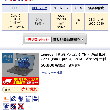
CPU
CPUランク
ストレージ
メモリ
液晶/解像度
Core i5
SSD
1335U
ランク
256GB
13.3インチ
16
【13世代】
新品
GB
取得中
1920×1080
10コア12スレ
NVMe
Lenovo 【即納パソコン】ThinkPad E16
Gen1 (Win11pro64) 3N13 ※テンキー付
1920×1200
1.77kg
56,800
円(税込)
送料無料
テレワーク推奨
売り切れ
在庫