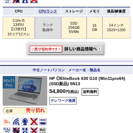
CPU
CPUランク
ストレージ
メモリ
液晶/解像度
Core i5
SSD
1345U
ランク
14インチ
16
256GB
【13世代】
GB
取得中
1920×1200
NVMe
10コア12スレ
中古ノートパソコン メーカー名・製品名
HP ◎EliteBook 630 G10 (Win11pro64)
(SSD新品) 5N13
1920×1080
1.22kg
54,800
円(税込)
送料無料
テレワーク推奨
売り切れ
在庫