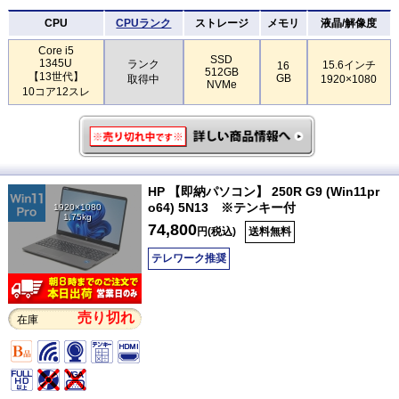
CPU
CPUランク
ストレージ
メモリ
液晶/解像度
Core i5
SSD
1345U
ランク
15.6インチ
16
512GB
【13世代】
GB
取得中
1920×1080
NVMe
10コア12スレ
HP 【即納パソコン】 250R G9 (Win11pr
o64) 5N13 ※テンキー付
1920×1080
1.75kg
74,800
円(税込)
送料無料
テレワーク推奨
売り切れ
在庫