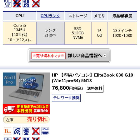
CPU
CPUランク
ストレージ
メモリ
液晶/解像度
Core i5
SSD
1345U
ランク
13.3インチ
16
512GB
【13世代】
GB
取得中
1920×1080
NVMe
10コア12スレ
HP 【即納パソコン】EliteBook 630 G10
(Win11pro64) 5N13
1920×1080
1.22kg
76,800
円(税込)
送料無料
テレワーク推奨
売り切れ
在庫