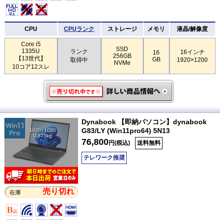
CPU
CPUランク
ストレージ
メモリ
液晶/解像度
Core i5
SSD
1335U
ランク
16インチ
16
256GB
【13世代】
GB
取得中
1920×1200
NVMe
10コア12スレ
Dynabook 【即納パソコン】dynabook
G83/LY (Win11pro64) 5N13
1920×1080
0.875kg
76,800
円(税込)
送料無料
テレワーク推奨
売り切れ
在庫