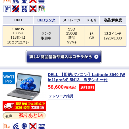
CPU
CPUランク
ストレージ
メモリ
液晶/解像度
Core i5
SSD
1335U
ランク
256GB
13.3インチ
16
【13世代】
新品
GB
取得中
1920×1080
10コア12スレ
NVMe
DELL 【即納パソコン】Latitude 3540 (W
in11pro64) 5N13 ※テンキー付
1366×768
2.5kg
58,600
円(税込)
送料無料
テレワーク推奨
残りあと1
台
在庫