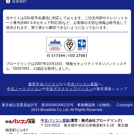
会員規約
当サイトはSSL暗号化通信に対応しております。ご注文内容やクレジットカ
ード番号(EMV 3-Dセキュア対応済)など、お客様の大切な情報は暗号化して
送信されます。第三者から解読できないようになっております。
ブロードリンクは2007年10月10日、情報セキュリティマネジメントシステ
ム「ISO27001」の認証を取得しました。
激安中古パソコン
なら
中古パソコン直販
へ。
中古ノートパソコン
や
中古デスクトップパソコン
の激安通販ショップ
東京都公安委員会許可 第305490306132号 事務機器商（古物商） Copyright
2014 Broadlink Co.,Ltd. All Rights Reserved.
中古パソコン直販
(運営：株式会社ブロードリンク)
〒103-0022 東京都中央区日本橋室町4-3-18 東京建
物室町ビル8Ｆ