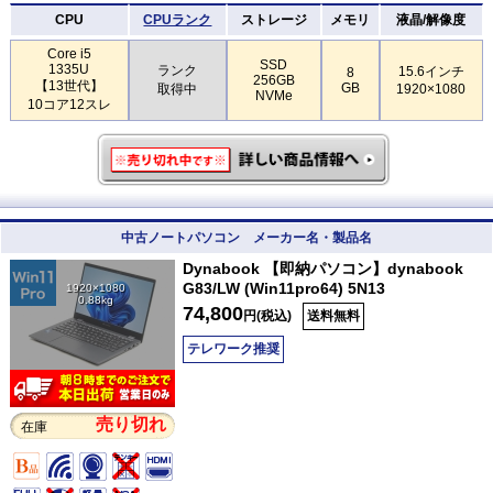
CPU
CPUランク
ストレージ
メモリ
液晶/解像度
Core i5
SSD
1335U
ランク
15.6インチ
8
256GB
【13世代】
GB
取得中
1920×1080
NVMe
10コア12スレ
中古ノートパソコン メーカー名・製品名
Dynabook 【即納パソコン】dynabook
G83/LW (Win11pro64) 5N13
1920×1080
0.88kg
74,800
円(税込)
送料無料
テレワーク推奨
売り切れ
在庫