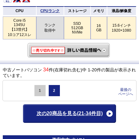
CPU
CPUランク
ストレージ
メモリ
液晶/解像度
Core i5
SSD
1345U
ランク
15.6インチ
16
512GB
【13世代】
GB
取得中
1920×1080
NVMe
10コア12スレ
34
中古ノートパソコン
件(在庫切れ含む)中 1-20件の製品が表示され
ています。
最後の
1
2
ページへ
次の20商品を見る
(21-34件目)