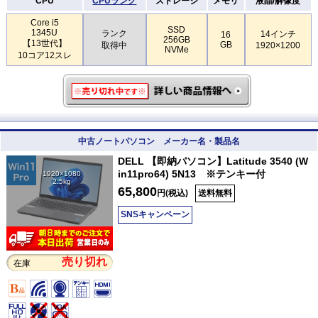
CPU
CPUランク
ストレージ
メモリ
液晶/解像度
Core i5
SSD
1345U
ランク
14インチ
16
256GB
【13世代】
GB
取得中
1920×1200
NVMe
10コア12スレ
中古ノートパソコン メーカー名・製品名
DELL 【即納パソコン】Latitude 3540 (W
in11pro64) 5N13 ※テンキー付
1920×1080
2.5kg
65,800
円(税込)
送料無料
SNSキャンペーン
売り切れ
在庫