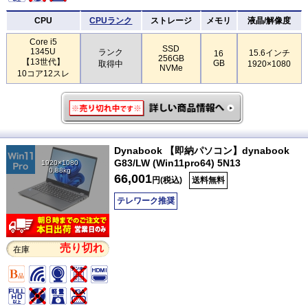
CPU
CPUランク
ストレージ
メモリ
液晶/解像度
Core i5
SSD
1345U
ランク
15.6インチ
16
256GB
【13世代】
GB
取得中
1920×1080
NVMe
10コア12スレ
Dynabook 【即納パソコン】dynabook
G83/LW (Win11pro64) 5N13
1920×1080
0.88kg
66,001
円(税込)
送料無料
テレワーク推奨
売り切れ
在庫