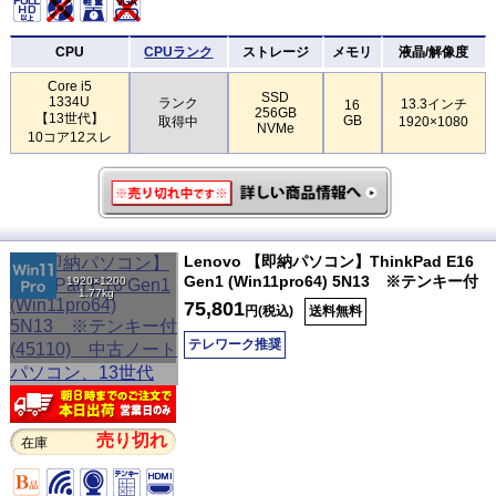
CPU
CPUランク
ストレージ
メモリ
液晶/解像度
Core i5
SSD
1334U
ランク
13.3インチ
16
256GB
【13世代】
GB
取得中
1920×1080
NVMe
10コア12スレ
Lenovo 【即納パソコン】ThinkPad E16
Gen1 (Win11pro64) 5N13 ※テンキー付
1920×1200
1.77kg
75,801
円(税込)
送料無料
テレワーク推奨
売り切れ
在庫