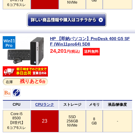
GB
NVMe
6コア6スレ
HP 【即納パソコン】ProDesk 400 G5 SF
F (Win11pro64) 5D8
24,201
円(税込)
送料無料
残りあと6
台
在庫
CPU
CPUランク
ストレージ
メモリ
液晶/解像度
Core i5
SSD
8500
8
23
256GB
-
【8世代】
GB
NVMe
6コア6スレ