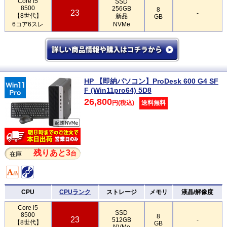
Core i5
SSD
8500
256GB
8
23
-
【8世代】
新品
GB
6コア6スレ
NVMe
HP 【即納パソコン】ProDesk 600 G4 SF
F (Win11pro64) 5D8
26,800
円(税込)
送料無料
残りあと3
台
在庫
CPU
CPUランク
ストレージ
メモリ
液晶/解像度
Core i5
SSD
8500
8
23
512GB
-
【8世代】
GB
NVMe