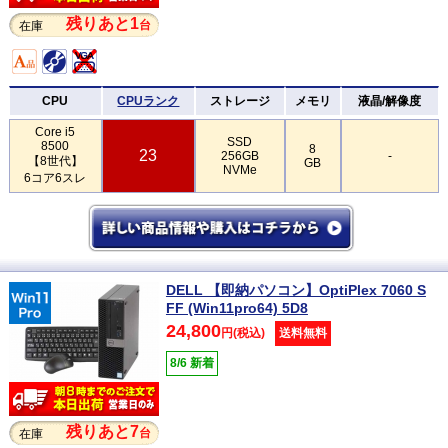
残りあと1
台
在庫
CPU
CPUランク
ストレージ
メモリ
液晶/解像度
Core i5
SSD
8500
8
23
256GB
-
【8世代】
GB
NVMe
6コア6スレ
DELL 【即納パソコン】OptiPlex 7060 S
FF (Win11pro64) 5D8
24,800
円(税込)
送料無料
8/6 新着
残りあと7
台
在庫