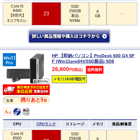
Core i5
SSD
8400
256GB
8
23
-
【8世代】
新品
GB
6コア6スレ
NVMe
HP 【即納パソコン】ProDesk 600 G4 SF
F (Win11pro64)(SSD新品) 5D8
26,800
円(税込)
送料無料
メモリ16GB増設可
残りあと5
台
在庫
CPU
CPUランク
ストレージ
メモリ
液晶/解像度
Core i5
SSD
8500
256GB
8