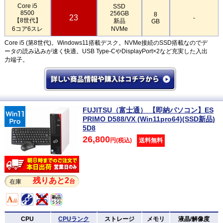
Core i5
SSD
8500
256GB
8
23
-
【8世代】
新品
GB
6コア6スレ
NVMe
Core i5 (第8世代)。Windows11搭載デスク。NVMe接続のSSD搭載なのでデ
ータの読み込みが速く快適。USB Type-CやDisplayPort×2など充実した入出
力端子。
FUJITSU（富士通） 【即納パソコン】ES
PRIMO D588/VX (Win11pro64)(SSD新品)
5D8
26,800
円(税込)
送料無料
残りあと2
台
在庫
CPU
CPUランク
ストレージ
メモリ
液晶/解像度