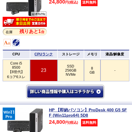
24,800
円(税込)
送料無料
残りあと1
台
在庫
CPU
CPUランク
ストレージ
メモリ
液晶/解像度
Core i5
SSD
8500
8
23
256GB
-
【8世代】
GB
NVMe
6コア6スレ
HP 【即納パソコン】ProDesk 400 G5 SF
F (Win11pro64) 5D8
24,800
円(税込)
送料無料