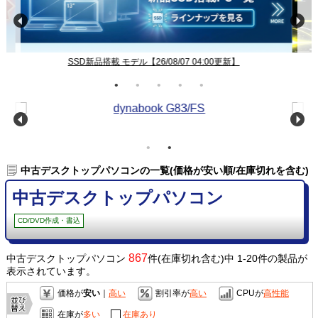
中古パソコン 新着、再入荷、値下げ【26/08/07 04:00更新】
中古デスクトップパソコンの一覧(価格が安い順/在庫切れを含む)
中古デスクトップパソコン
CD/DVD作成・書込
867
中古デスクトップパソコン
件(在庫切れ含む)中 1-20件の製品が
表示されています。
価格が
安い
｜
高い
割引率が
高い
CPUが
高性能
在庫が
多い
在庫あり