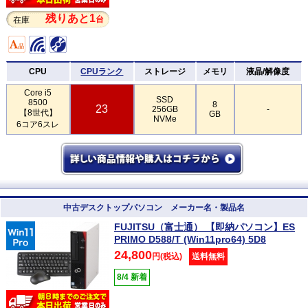
残りあと1
台
在庫
CPU
CPUランク
ストレージ
メモリ
液晶/解像度
Core i5
SSD
8500
8
23
256GB
-
【8世代】
GB
NVMe
6コア6スレ
中古デスクトップパソコン メーカー名・製品名
FUJITSU（富士通） 【即納パソコン】ES
PRIMO D588/T (Win11pro64) 5D8
24,800
円(税込)
送料無料
8/4 新着