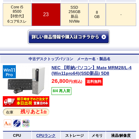
Core i5
SSD
8500
256GB
8
23
-
【8世代】
新品
GB
6コア6スレ
NVMe
中古デスクトップパソコン メーカー名・製品名
NEC 【即納パソコン】Mate MRM28/L-4
(Win11pro64)(SSD新品) 5D8
26,800
円(税込)
送料無料
8/4 再入荷
残りあと1
台
在庫
CPU
CPUランク
ストレージ
メモリ
液晶/解像度