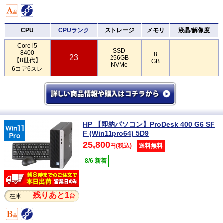
CPU
CPUランク
ストレージ
メモリ
液晶/解像度
Core i5
SSD
8400
8
23
256GB
-
【8世代】
GB
NVMe
6コア6スレ
HP 【即納パソコン】ProDesk 400 G6 SF
F (Win11pro64) 5D9
25,800
円(税込)
送料無料
8/6 新着
残りあと1
台
在庫