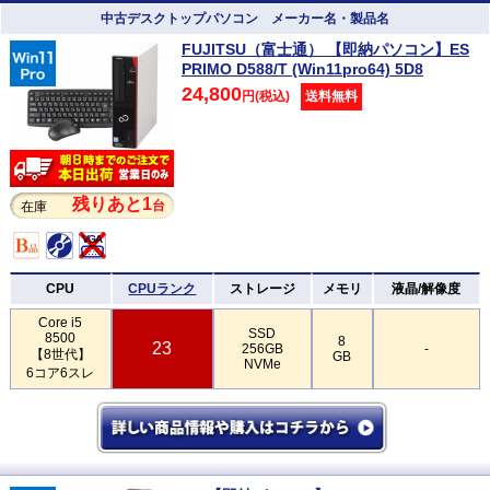
中古デスクトップパソコン メーカー名・製品名
FUJITSU（富士通） 【即納パソコン】ES
PRIMO D588/T (Win11pro64) 5D8
24,800
円(税込)
送料無料
残りあと1
台
在庫
CPU
CPUランク
ストレージ
メモリ
液晶/解像度
Core i5
SSD
8500
8
23
256GB
-
【8世代】
GB
NVMe
6コア6スレ