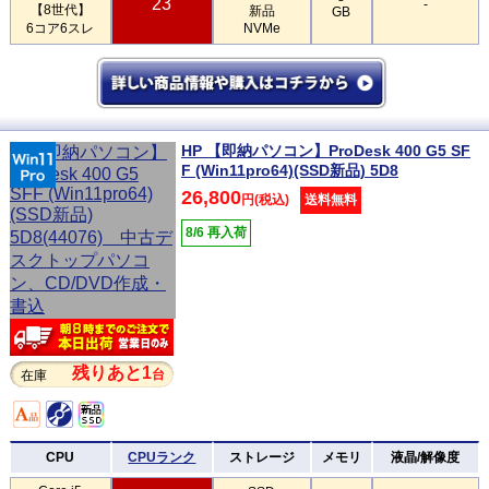
23
-
【8世代】
新品
GB
6コア6スレ
NVMe
HP 【即納パソコン】ProDesk 400 G5 SF
F (Win11pro64)(SSD新品) 5D8
26,800
円(税込)
送料無料
8/6 再入荷
残りあと1
台
在庫
CPU
CPUランク
ストレージ
メモリ
液晶/解像度