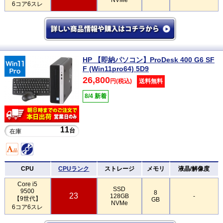
6コア6スレ
HP 【即納パソコン】ProDesk 400 G6 SF
F (Win11pro64) 5D9
26,800
円(税込)
送料無料
8/4 新着
11
台
在庫
CPU
CPUランク
ストレージ
メモリ
液晶/解像度
Core i5
SSD
9500
8
23
128GB
-
【9世代】
GB
NVMe
6コア6スレ