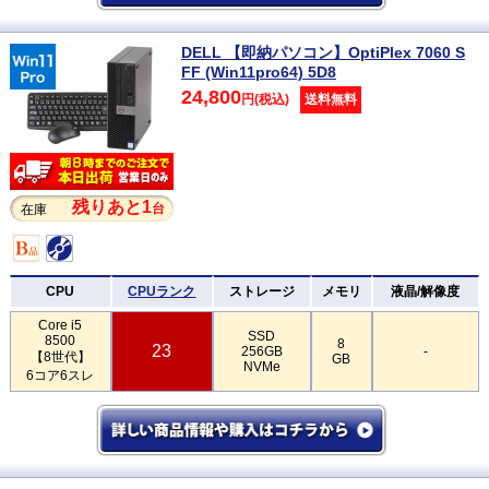
DELL 【即納パソコン】OptiPlex 7060 S
FF (Win11pro64) 5D8
24,800
円(税込)
送料無料
残りあと1
台
在庫
CPU
CPUランク
ストレージ
メモリ
液晶/解像度
Core i5
SSD
8500
8
23
256GB
-
【8世代】
GB
NVMe
6コア6スレ