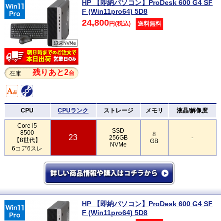
HP 【即納パソコン】ProDesk 600 G4 SF
F (Win11pro64) 5D8
24,800
円(税込)
送料無料
残りあと2
台
在庫
CPU
CPUランク
ストレージ
メモリ
液晶/解像度
Core i5
SSD
8500
8
23
256GB
-
【8世代】
GB
NVMe
6コア6スレ
HP 【即納パソコン】ProDesk 600 G4 SF
F (Win11pro64) 5D8