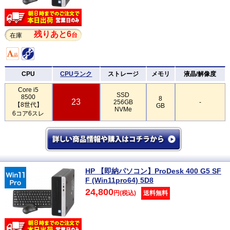
残りあと6
台
在庫
CPU
CPUランク
ストレージ
メモリ
液晶/解像度
Core i5
SSD
8500
8
23
256GB
-
【8世代】
GB
NVMe
6コア6スレ
HP 【即納パソコン】ProDesk 400 G5 SF
F (Win11pro64) 5D8
24,800
円(税込)
送料無料