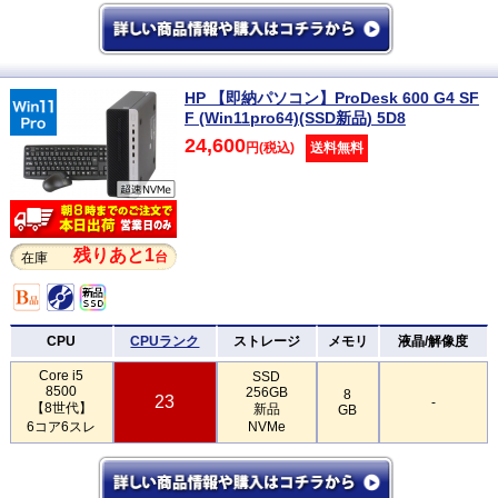
HP 【即納パソコン】ProDesk 600 G4 SF
F (Win11pro64)(SSD新品) 5D8
24,600
円(税込)
送料無料
残りあと1
台
在庫
CPU
CPUランク
ストレージ
メモリ
液晶/解像度
Core i5
SSD
8500
256GB
8
23
-
【8世代】
新品
GB
6コア6スレ
NVMe