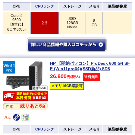
CPU
CPUランク
ストレージ
メモリ
液晶/解像度
Core i5
SSD
9500
8
23
128GB
-
【9世代】
GB
NVMe
6コア6スレ
HP 【即納パソコン】ProDesk 600 G4 SF
F (Win11pro64)(SSD新品) 5D8
26,800
円(税込)
送料無料
メモリ16GB増設可
残りあと6
台
在庫
CPU
CPUランク
ストレージ
メモリ
液晶/解像度