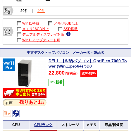
20件
｜
40件
Win11搭載
メモリ8GB以上
メモリ16GB以上
SSD搭載
デュアルディスプレイ対応
Win11アップグレード可
中古デスクトップパソコン メーカー名・製品名
DELL 【即納パソコン】OptiPlex 7060 To
wer (Win11pro64) 5D8
22,800
円(税込)
送料無料
8/5 新着
残りあと1
台
在庫
CPU
CPUランク
ストレージ
メモリ
液晶/解像度