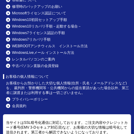
修理時のバックアップのお願い
Microsoftライセンス認証について
Windows10初回セットアップ手順
Windows10リカバリ手順－起動する場合－
Windows7ライセンス認証の手順
Windows7リカバリ手順
WEBROOTアンチウィルス インストール方法
WindowsLiveメール インストール方法
レンタルパソコンのご案内
中古パソコン直販の会員登録
お客様の個人情報について
お客様からお預かりした大切な個人情報(住所・氏名・メールアドレスなど)
を、 裁判所・警察機関等・公共機関からの提出要請があった場合以外、第三
者に譲渡または利用する事は一切ございません。
プライバシーポリシー
会員規約
当サイトはSSL暗号化通信に対応しております。ご注文内容やクレジットカ
ード番号(EMV 3-Dセキュア対応済)など、お客様の大切な情報は暗号化して
送信されます。第三者から解読できないようになっております。