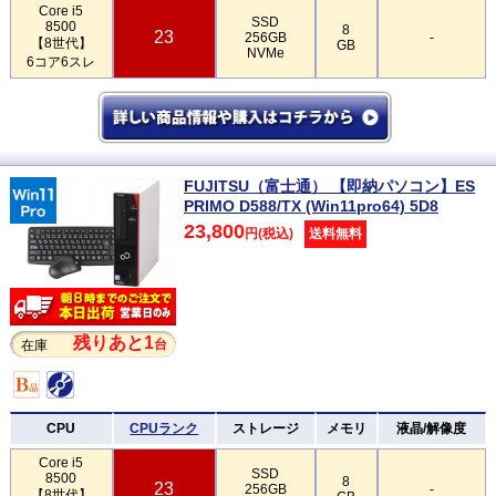
Core i5
SSD
8500
8
23
256GB
-
【8世代】
GB
NVMe
6コア6スレ
FUJITSU（富士通） 【即納パソコン】ES
PRIMO D588/TX (Win11pro64) 5D8
23,800
円(税込)
送料無料
残りあと1
台
在庫
CPU
CPUランク
ストレージ
メモリ
液晶/解像度
Core i5
SSD
8500
8
23
256GB
-
【8世代】