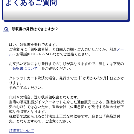
よくあるご質問
領収書の発行はできますか？
はい。領収書を発行できます。
ご注文時に「領収書希望」と自由入力欄へご入力いただくか、別途
メー
ル
・お電話(0120-077-747)などでご連絡ください。
お支払い方法により発行までの手順が異なりますので、詳しくは下記の
「
領収書について
」をご確認ください。
クレジットカード決済の場合、発行までに【1か月から2か月】ほどかか
ります。
予めご了承ください。
代引きの場合、送り状兼領収書となります。
当店の販売形態がインターネットを介した通信販売による、直接金銭授
受のお取引ではないため、運送会社（佐川急便）が発行する運送状が正
式な領収書となります。
税務署で認められる会計法規上正式な領収書です。宛名は「商品送付
先」となりますので、ご注意ください。
領収書について