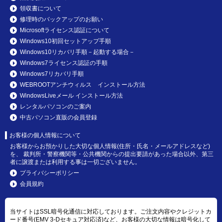
領収書について
修理時のバックアップのお願い
Microsoftライセンス認証について
Windows10初回セットアップ手順
Windows10リカバリ手順－起動する場合－
Windows7ライセンス認証の手順
Windows7リカバリ手順
WEBROOTアンチウィルス インストール方法
WindowsLiveメール インストール方法
レンタルパソコンのご案内
中古パソコン直販の会員登録
お客様の個人情報について
お客様からお預かりした大切な個人情報(住所・氏名・メールアドレスなど)
を、 裁判所・警察機関等・公共機関からの提出要請があった場合以外、第三
者に譲渡または利用する事は一切ございません。
プライバシーポリシー
会員規約
当サイトはSSL暗号化通信に対応しております。ご注文内容やクレジットカ
ード番号(EMV 3-Dセキュア対応済)など、お客様の大切な情報は暗号化して