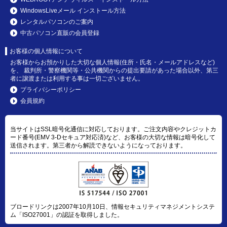
WindowsLiveメール インストール方法
レンタルパソコンのご案内
中古パソコン直販の会員登録
お客様の個人情報について
お客様からお預かりした大切な個人情報(住所・氏名・メールアドレスなど)
を、 裁判所・警察機関等・公共機関からの提出要請があった場合以外、第三
者に譲渡または利用する事は一切ございません。
プライバシーポリシー
会員規約
当サイトはSSL暗号化通信に対応しております。ご注文内容やクレジットカ
ード番号(EMV 3-Dセキュア対応済)など、お客様の大切な情報は暗号化して
送信されます。第三者から解読できないようになっております。
ブロードリンクは2007年10月10日、情報セキュリティマネジメントシステ
ム「ISO27001」の認証を取得しました。