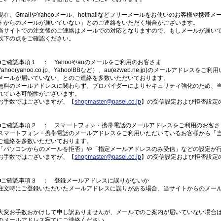
現在、GmailやYahooメール、hotmailなどフリーメールをお使いのお客様や携
トからのメールが届いていない」とのご連絡をいただく場合がございます。
当サイトでの注文後のご連絡はメールでの対応となりますので、もしメールが届い
以下の点をご確認ください。
■ご確認事項１ ： Yahooやauのメールをご利用のお客さま
Yahoo(yahoo.co.jp、Yahoo!BBなど）、au(ezweb.ne.jp)のメールア
メールが届いていない」とのご連絡を多数いただいております。
無料のメールアドレスに関わらず、プロバイダーによりセキュリティ強化のため、
れている可能性がございます。
お手数ではございますが、【
shopmaster@pasel.co.jp
】の受信設定および拒否設定
■ご確認事項２ ： スマートフォン・携帯電話のメールアドレスをご利用のお客さ
スマートフォン・携帯電話のメールアドレスをご利用いただいているお客様から「
ご連絡を多数いただいております。
「パソコンからのメールを拒否」や「指定メールアドレスのみ受信」などの設定が
お手数ではございますが、【
shopmaster@pasel.co.jp
】の受信設定および拒否設定
■ご確認事項３ ： 登録メールアドレスに誤りがないか
注文時にご登録いただいたメールアドレスに誤りがある場合、当サイトからのメー
大変お手数おかけして申し訳ありませんが、メールでのご案内が届いていない場合
のメールアドレス宛てにご連絡ください。