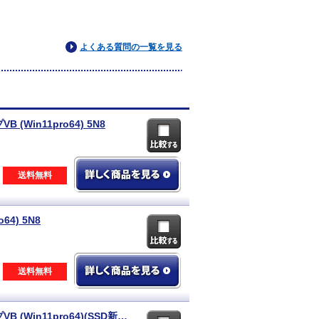
よくある質問の一覧を見る
B (Win11pro64) 5N8
送料無料
64) 5N8
送料無料
NEC 【即納パソコン】VersaPro UltraLite タイプVB (Win11pro64)(SSD新品) 5N8(SSD新品)