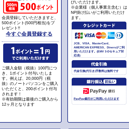
びいただけます。
※企業様（個人事業主含む）は
NP掛け払いがご利用いただけ
会員登録していただきますと、
ます。
500ポイント(500円相当)をプ
レゼント!!
今すぐ会員登録する
JCB、VISA、MasterCard、
AMERICAN EXPRESS、Dinersがご利
用いただけます。(EMV 3-Dセキュア対
応済)
ご購入金額（税抜）100円につ
代金引換(代引き)手数料は無料です
き、1ポイント付与いたしま
す。例えば、20,000円（税
抜）のノートパソコンをご購入
いただくと、200ポイント付与
されます！
※有効期限は最後のご購入から
PayPay銀行がご利用いただけます
12ヶ月となります