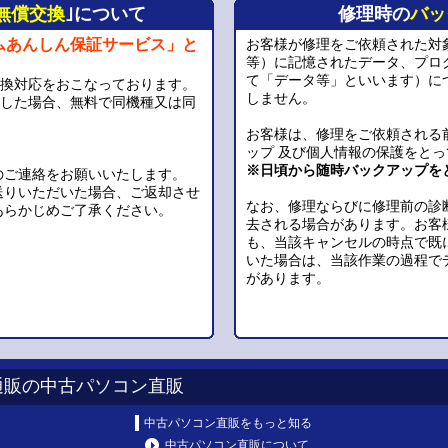
無償交換
｣について
修理時の
バッ
ムあんしん保証サービス」と
お客様が修理をご依頼された対
等）に記憶されたデータ、プロ
て「データ等」といいます）に
交換対応をおこなっております。
しません。
生した場合、無料で同機種又は同
お客様は、修理をご依頼される
。
ップ 及び個人情報の保護をと
※日頃から随時バックアップを
のご連絡をお願いいたします。
送りいただいた場合、ご返却させ
なお、修理ならびに修理前の診
あらかじめご了承ください。
去される場合があります。お客
も、当該キャンセルの時点で既
いた場合は、当該作業の過程で
があります。
通販の中古パソコン直販
中古パソコン直販をもっと知る
中古パソコン直販について