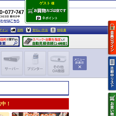
ゲスト
様
0
ポイント
グイン
送料
支払い方法
領収書
供中！