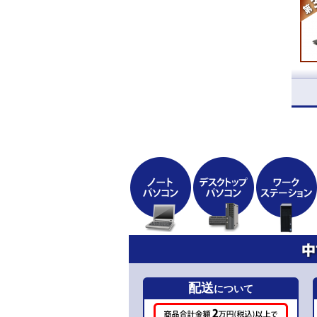
配送
について