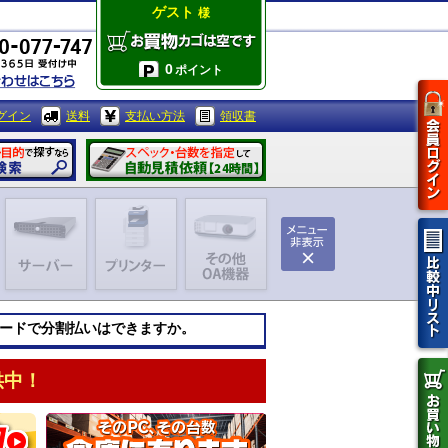
ゲスト
様
0
ポイント
グイン
送料
支払い方法
領収書
ードで分割払いはできますか。
供中！