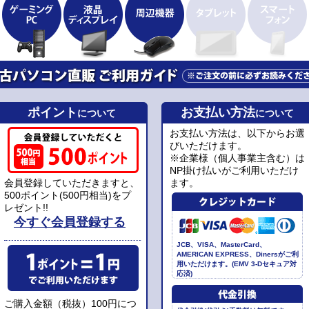
ポイント
お支払い方法
について
について
お支払い方法は、以下からお選
びいただけます。
※企業様（個人事業主含む）は
NP掛け払いがご利用いただけ
会員登録していただきますと、
ます。
500ポイント(500円相当)をプ
レゼント!!
今すぐ会員登録する
JCB、VISA、MasterCard、
AMERICAN EXPRESS、Dinersがご利
用いただけます。(EMV 3-Dセキュア対
応済)
ご購入金額（税抜）100円につ