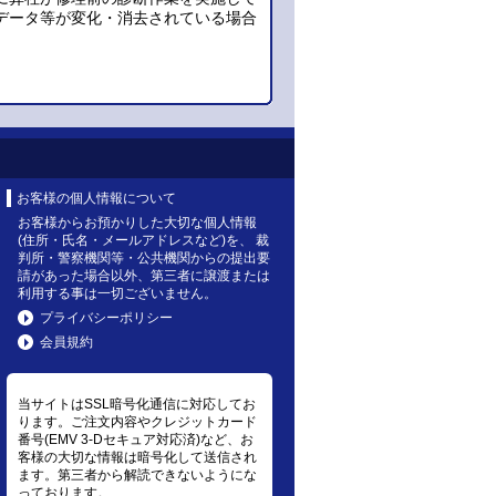
データ等が変化・消去されている場合
お客様の個人情報について
お客様からお預かりした大切な個人情報
(住所・氏名・メールアドレスなど)を、 裁
判所・警察機関等・公共機関からの提出要
請があった場合以外、第三者に譲渡または
利用する事は一切ございません。
プライバシーポリシー
会員規約
当サイトはSSL暗号化通信に対応してお
ります。ご注文内容やクレジットカード
番号(EMV 3-Dセキュア対応済)など、お
客様の大切な情報は暗号化して送信され
ます。第三者から解読できないようにな
っております。