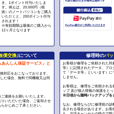
代金引換(代引き)手数料は無料です
き、1ポイント付与いたしま
す。例えば、20,000円（税
抜）のノートパソコンをご購入
いただくと、200ポイント付与
されます！
※有効期限は最後のご購入から
PayPay銀行がご利用いただけます
12ヶ月となります
無償交換
｣について
修理時の
バッ
ムあんしん保証サービス」と
お客様が修理をご依頼された対
等）に記憶されたデータ、プロ
て「データ等」といいます）に
交換対応をおこなっております。
しません。
生した場合、無料で同機種又は同
お客様は、修理をご依頼される
。
ップ 及び個人情報の保護をと
※日頃から随時バックアップを
のご連絡をお願いいたします。
送りいただいた場合、ご返却させ
なお、修理ならびに修理前の診
あらかじめご了承ください。
去される場合があります。お客
も、当該キャンセルの時点で既