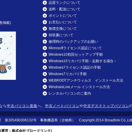
品質ランクについて
送料・配送について
ポイントについて
お支払いについて
数掲載)
無償交換について
領収書について
修理時のバックアップのお願い
Microsoftライセンス認証について
Windows10初回セットアップ手順
Windows10リカバリ手順－起動する場合－
Windows7ライセンス認証の手順
Windows7リカバリ手順
WEBROOTアンチウィルス インストール方法
WindowsLiveメール インストール方法
レンタルパソコンのご案内
なら
中古パソコン直販
へ。
中古ノートパソコン
や
中古デスクトップパソコン
490306132号 事務機器商（古物商） Copyright 2014 Broadlink Co.,Ltd. All 
(運営：株式会社ブロードリンク)